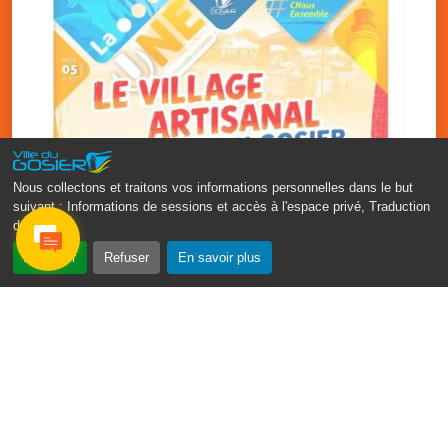
Nous collectons et traitons vos informations personnelles dans le but
suivant :
Informations de sessions et accès à l'espace privé, Traduction
des pages
.
‹
›
Accepter
Refuser
En savoir plus
Vakans O Gozyé : le village
artisanal du Gosier
5 août
PDF - 1.2 Mio