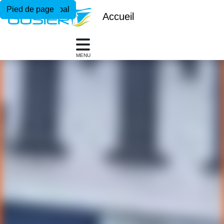
Menu principal
Contenu principal
Pied de page
Accueil
MENU