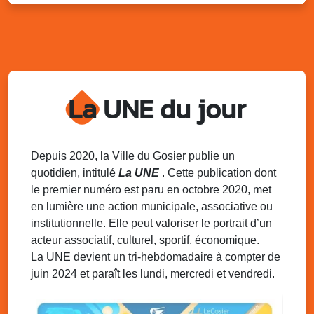
Marché solidaire, friperie & vide-grenier de
l’AJSF
Local de l’AJSF, route de la plage, Saint-Félix, Gosier
Sam. 9 août 2025
11h00 - 23h00
Village du quartier n°3 à Saint-Félix
La UNE du jour
Terrain de football de Saint-Felix, le Gosier
Du 9 au 10 août 2025
20h00 - 00h00
Kout Tanbou – “Sonjé Bewten”
PMU de Saint-Felix
Depuis 2020, la Ville du Gosier publie un
quotidien, intitulé
La UNE
. Cette publication dont
Dim. 10 août 2025
12h30 - 17h00
le premier numéro est paru en octobre 2020, met
Grillade party des Amis de Saint-Félix
en lumière une action municipale, associative ou
Espace Gros Morne, Gosier
institutionnelle. Elle peut valoriser le portrait d’un
acteur associatif, culturel, sportif, économique.
La UNE devient un tri-hebdomadaire à compter de
juin 2024 et paraît les lundi, mercredi et vendredi.