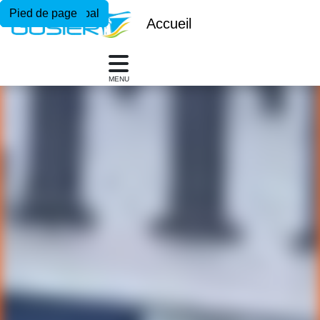
Menu principal
Contenu principal
Pied de page
Accueil
MENU