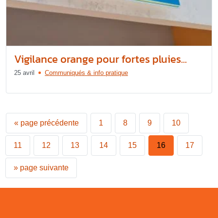
Vigilance orange pour fortes pluies...
25 avril
Communiqués & info pratique
«
page précédente
1
8
9
10
11
12
13
14
15
16
17
»
page suivante