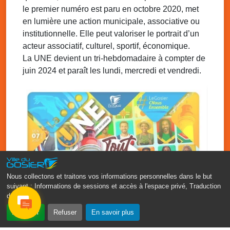
addictions
le premier numéro est paru en octobre 2020, met
Médiathèque Raoul Georges Nicolo, Bd Amédée Clara,
en lumière une action municipale, associative ou
Le Gosier
institutionnelle. Elle peut valoriser le portrait d’un
Mar. 12 août 2025
09h00 - 11h00
acteur associatif, culturel, sportif, économique.
Séance du Conseil municipal du 12 août
La UNE devient un tri-hebdomadaire à compter de
2025 9h
juin 2024 et paraît les lundi, mercredi et vendredi.
Salle du conseil, mairie du Gosier
Nous collectons et traitons vos informations personnelles dans le but
suivant :
Informations de sessions et accès à l'espace privé, Traduction
des pages
.
Accepter
Refuser
En savoir plus
‹
›