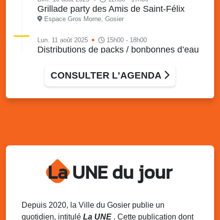
Grillade party des Amis de Saint-Félix
Espace Gros Morne, Gosier
Lun. 11 août 2025
15h00 - 18h00
Distributions de packs / bonbonnes d’eau
sur 2 sites
Palais des Sports et de la Culture, Bas du Fort et école
CONSULTER L'AGENDA
Klébert Moinet, Mare-Gaillard, Le Gosier
Lun. 11 août 2025
18h30 - 21h30
Datcha Summer Sport : Beach soccer
Plage de la Datcha, bourg du Gosier
Mar. 12 août 2025
07h00 - 10h00
Opération coup de poing “Clean ton
quartier !”
La UNE du jour
Mares de Diavet et de Diagnio au Gosier
Mar. 12 août 2025
09h00 - 11h00
Boost ton mood ! Ateliers de sensibilisation
Depuis 2020, la Ville du Gosier publie un
à la santé mentale à la prévention des
quotidien, intitulé
La UNE
. Cette publication dont