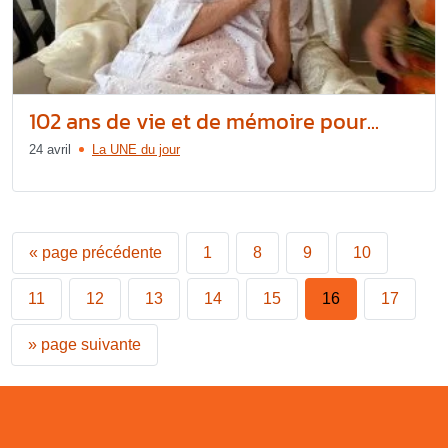
102 ans de vie et de mémoire pour...
24 avril
La UNE du jour
«
page précédente
1
8
9
10
11
12
13
14
15
16
17
»
page suivante