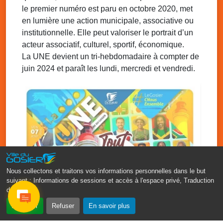
addictions
le premier numéro est paru en octobre 2020, met
Médiathèque Raoul Georges Nicolo, Bd Amédée Clara,
en lumière une action municipale, associative ou
Le Gosier
institutionnelle. Elle peut valoriser le portrait d’un
Mar. 12 août 2025
09h00 - 11h00
acteur associatif, culturel, sportif, économique.
Séance du Conseil municipal du 12 août
La UNE devient un tri-hebdomadaire à compter de
2025 9h
juin 2024 et paraît les lundi, mercredi et vendredi.
Salle du conseil, mairie du Gosier
Nous collectons et traitons vos informations personnelles dans le but
suivant :
Informations de sessions et accès à l'espace privé, Traduction
des pages
.
Accepter
Refuser
En savoir plus
‹
›