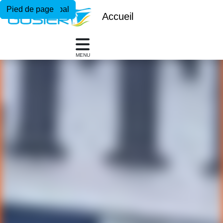
Menu principal
Contenu principal
Pied de page
Accueil
MENU