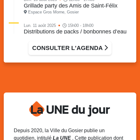
Grillade party des Amis de Saint-Félix
Espace Gros Morne, Gosier
Lun. 11 août 2025
15h00 - 18h00
Distributions de packs / bonbonnes d’eau
sur 2 sites
Palais des Sports et de la Culture, Bas du Fort et école
CONSULTER L'AGENDA
Klébert Moinet, Mare-Gaillard, Le Gosier
Lun. 11 août 2025
18h30 - 21h30
Datcha Summer Sport : Beach soccer
Plage de la Datcha, bourg du Gosier
Mar. 12 août 2025
07h00 - 10h00
Opération coup de poing “Clean ton
quartier !”
La UNE du jour
Mares de Diavet et de Diagnio au Gosier
Mar. 12 août 2025
09h00 - 11h00
Boost ton mood ! Ateliers de sensibilisation
Depuis 2020, la Ville du Gosier publie un
à la santé mentale à la prévention des
quotidien, intitulé
La UNE
. Cette publication dont