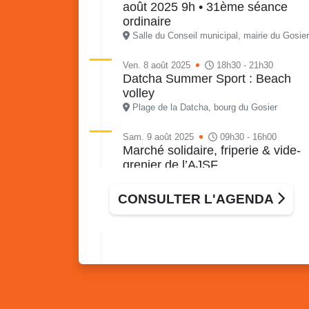
août 2025 9h • 31ème séance
ordinaire
Salle du Conseil municipal, mairie du Gosier
Ven. 8 août 2025
18h30 - 21h30
Datcha Summer Sport : Beach
volley
Plage de la Datcha, bourg du Gosier
Sam. 9 août 2025
09h30 - 16h00
Marché solidaire, friperie & vide-
grenier de l’AJSF
Local de l’AJSF, route de la plage, Saint-
Félix, Gosier
CONSULTER L'AGENDA
Sam. 9 août 2025
11h00 - 23h00
Village du quartier n°3 à Saint-
Félix
Terrain de football de Saint-Felix, le Gosier
Du 9 au 10 août 2025
20h00 - 00h00
Kout Tanbou – “Sonjé Bewten”