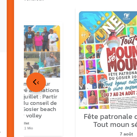
‹
tour en images sur
ns O Gozyé animations
medi 18 juillet : Partir
vre, fête du conseil de
tier n°3, Gosier beach
Fête patronale d
summer volley
Tout moun s
23 juillet
PDF - 5.1 Mio
7
7 août