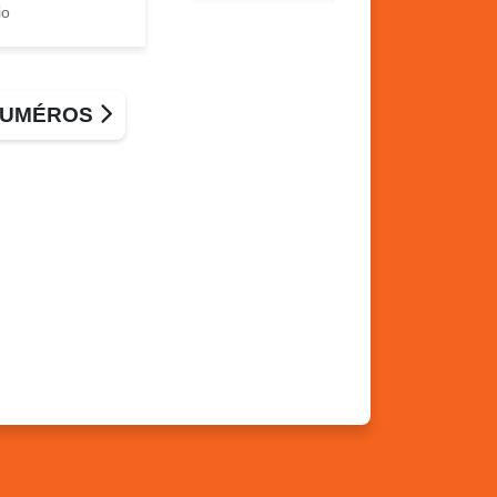
io
 NUMÉROS