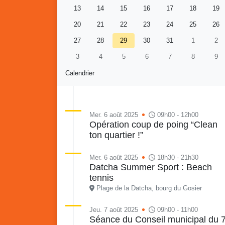
13
14
15
16
17
18
19
20
21
22
23
24
25
26
27
28
29
30
31
1
2
3
4
5
6
7
8
9
Calendrier
Mer. 6 août 2025
09h00 - 12h00
Opération coup de poing “Clean
ton quartier !”
Re
Vaka
du sa
Mer. 6 août 2025
18h30 - 21h30
en li
Datcha Summer Sport : Beach
Vakans o Gozyé : Gosier
quar
tennis
Lanta
Plage de la Datcha, bourg du Gosier
24 juillet
Jeu. 7 août 2025
09h00 - 11h00
PDF - 1.6 Mio
Séance du Conseil municipal du 