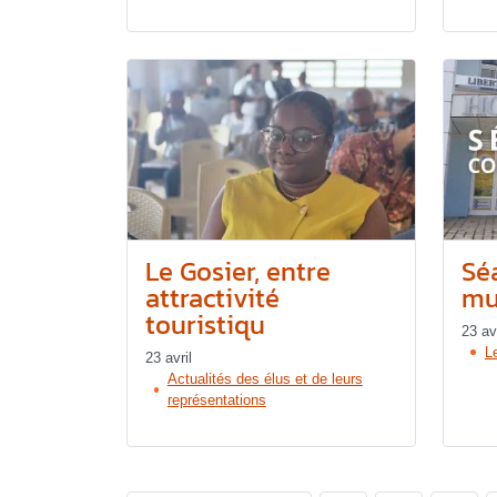
Le Gosier, entre
Sé
attractivité
mun
touristiqu
23 avr
L
23 avril
Actualités des élus et de leurs
représentations