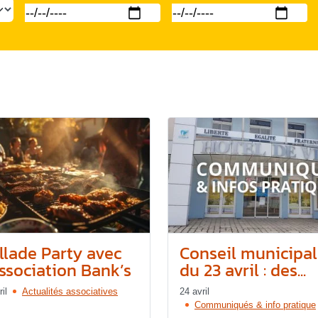
illade Party avec
Conseil municipal
association Bank’s
du 23 avril : des...
il
Actualités associatives
24 avril
Communiqués & info pratique