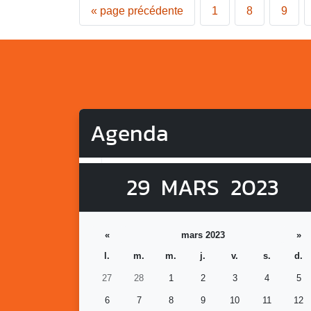
«
page précédente
1
8
9
Agenda
29
MARS
2023
«
mars 2023
»
l.
m.
m.
j.
v.
s.
d.
27
28
1
2
3
4
5
6
7
8
9
10
11
12