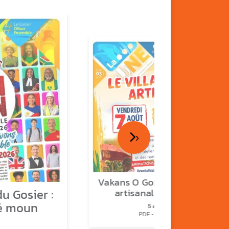
›
Vakans O Gozyé : le village
u Gosier :
artisanal du Gosier
é moun
5 août
PDF - 1.2 Mio