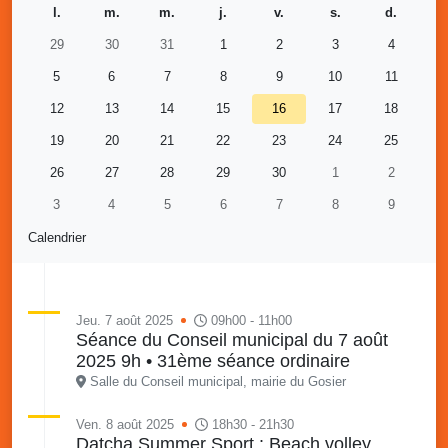
l.
m.
m.
j.
v.
s.
d.
29
30
31
1
2
3
4
5
6
7
8
9
10
11
12
13
14
15
16
17
18
19
20
21
22
23
24
25
26
27
28
29
30
1
2
3
4
5
6
7
8
9
Calendrier
Jeu. 7 août 2025
09h00 - 11h00
Séance du Conseil municipal du 7 août
2025 9h • 31ème séance ordinaire
Salle du Conseil municipal, mairie du Gosier
Ven. 8 août 2025
18h30 - 21h30
Datcha Summer Sport : Beach volley