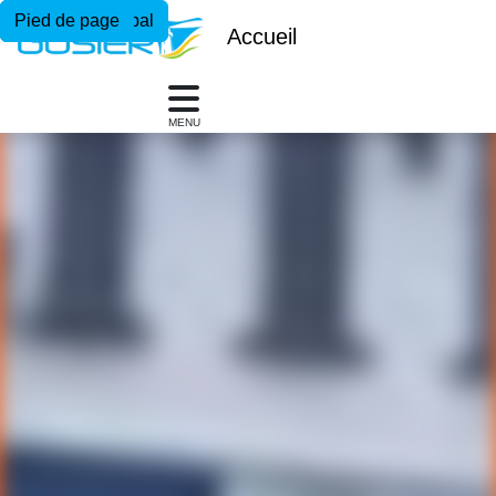
Menu principal
Contenu principal
Pied de page
Accueil
MENU