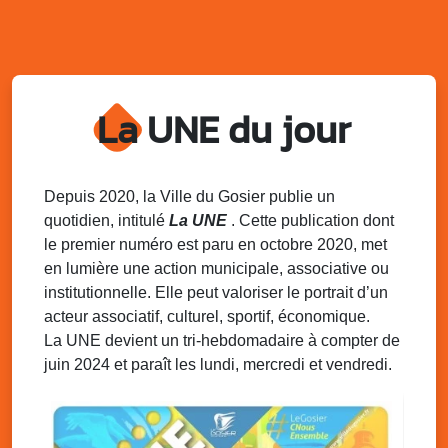
sur 2 sites
Palais des Sports et de la Culture, Bas du Fort et école
Klébert Moinet, Mare-Gaillard, Le Gosier
Lun. 11 août 2025
18h30 - 21h30
Datcha Summer Sport : Beach soccer
La UNE du jour
Plage de la Datcha, bourg du Gosier
Mar. 12 août 2025
07h00 - 10h00
Opération coup de poing “Clean ton
Depuis 2020, la Ville du Gosier publie un
quartier !”
quotidien, intitulé
La UNE
. Cette publication dont
Mares de Diavet et de Diagnio au Gosier
le premier numéro est paru en octobre 2020, met
en lumière une action municipale, associative ou
Mar. 12 août 2025
09h00 - 11h00
institutionnelle. Elle peut valoriser le portrait d’un
Boost ton mood ! Ateliers de sensibilisation
à la santé mentale à la prévention des
acteur associatif, culturel, sportif, économique.
addictions
La UNE devient un tri-hebdomadaire à compter de
Médiathèque Raoul Georges Nicolo, Bd Amédée Clara,
juin 2024 et paraît les lundi, mercredi et vendredi.
Le Gosier