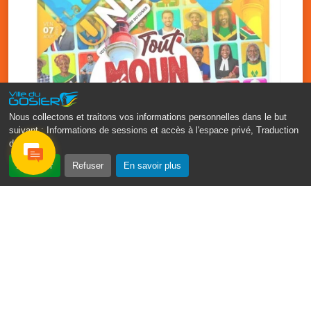
Nous collectons et traitons vos informations personnelles dans le but
suivant :
Informations de sessions et accès à l'espace privé, Traduction
des pages
.
‹
›
Accepter
Refuser
En savoir plus
Fête patronale du Gosier : Tout
moun sé moun
7 août
PDF - 1.7 Mio