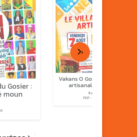
›
Vakans O Gozyé : le village
u Gosier :
artisanal du Gosier
é moun
5 août
PDF - 1.2 Mio
io