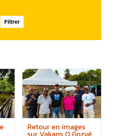
Filtrer
e
Retour en images
..
sur Vakans O Gozyé...