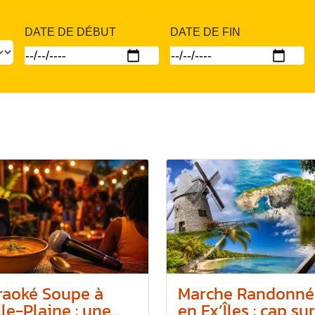
DATE DE DÉBUT
DATE DE FIN
raoké Soupe à
Marche Randonné
le-Plaine : une...
en Ex’Îles : cap sur.