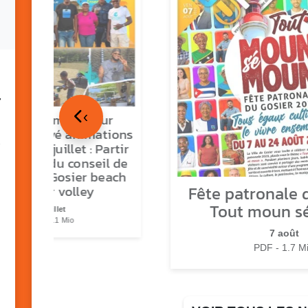
7
‹
tour en images sur
ns O Gozyé animations
medi 18 juillet : Partir
vre, fête du conseil de
tier n°3, Gosier beach
Fête patronale d
summer volley
Tout moun s
23 juillet
PDF - 5.1 Mio
7 août
PDF - 1.7 M