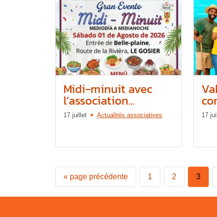
Midi-minuit avec
Va
l’association...
co
17 juillet
Actualités associatives
17 jui
«
page précédente
1
2
3