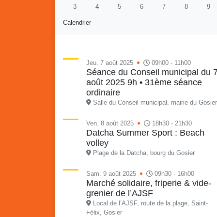
3
4
5
6
7
8
9
Calendrier
Jeu. 7 août 2025
09h00 - 11h00
Séance du Conseil municipal du 
août 2025 9h • 31ème séance
Re
Vaka
ordinaire
du sa
Salle du Conseil municipal, mairie du Gosier
en li
Vakans o Gozyé : Gosier
quar
Ven. 8 août 2025
18h30 - 21h30
Datcha Summer Sport : Beach
Lanta
volley
24 juillet
Plage de la Datcha, bourg du Gosier
PDF - 1.6 Mio
Sam. 9 août 2025
09h30 - 16h00
Marché solidaire, friperie & vide-
grenier de l’AJSF
Local de l’AJSF, route de la plage, Saint-
Félix, Gosier