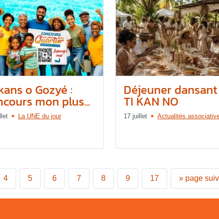
kans o Gozyé :
Déjeuner dansant
ncours mon plus...
TI KAN NO
llet
La UNE du jour
17 juillet
Actualités associativ
4
5
6
7
8
9
17
»
page sui