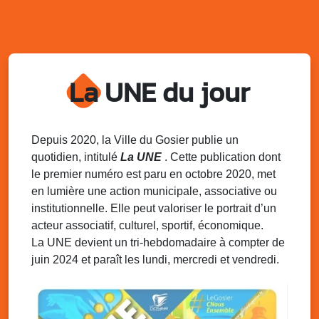
sur 2 sites
Palais des Sports et de la Culture, Bas du Fort et école
Klébert Moinet, Mare-Gaillard, Le Gosier
Lun. 11 août 2025
18h30 - 21h30
Datcha Summer Sport : Beach soccer
La UNE du jour
Plage de la Datcha, bourg du Gosier
Mar. 12 août 2025
07h00 - 10h00
Opération coup de poing “Clean ton
Depuis 2020, la Ville du Gosier publie un
quartier !”
quotidien, intitulé
La UNE
. Cette publication dont
Mares de Diavet et de Diagnio au Gosier
le premier numéro est paru en octobre 2020, met
en lumière une action municipale, associative ou
Mar. 12 août 2025
09h00 - 11h00
institutionnelle. Elle peut valoriser le portrait d’un
Boost ton mood ! Ateliers de sensibilisation
à la santé mentale à la prévention des
acteur associatif, culturel, sportif, économique.
addictions
La UNE devient un tri-hebdomadaire à compter de
Médiathèque Raoul Georges Nicolo, Bd Amédée Clara,
juin 2024 et paraît les lundi, mercredi et vendredi.
Le Gosier