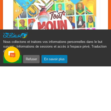
Nous collectons et traitons vos informations personnelles dans le but
suivant :
Informations de sessions et accès à l'espace privé, Traduction
des pages
.
‹
›
Accepter
Refuser
En savoir plus
Fête patronale du Gosier : Tout
moun sé moun
7 août
PDF - 1.7 Mio