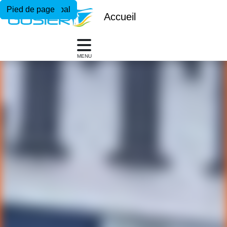
Menu principal
Contenu principal
Pied de page
Accueil
MENU