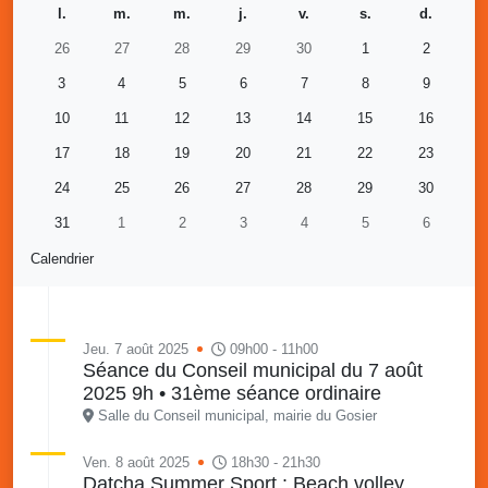
l.
m.
m.
j.
v.
s.
d.
26
27
28
29
30
1
2
3
4
5
6
7
8
9
10
11
12
13
14
15
16
17
18
19
20
21
22
23
24
25
26
27
28
29
30
31
1
2
3
4
5
6
Calendrier
Jeu. 7 août 2025
09h00 - 11h00
Séance du Conseil municipal du 7 août
2025 9h • 31ème séance ordinaire
Salle du Conseil municipal, mairie du Gosier
Ven. 8 août 2025
18h30 - 21h30
Datcha Summer Sport : Beach volley