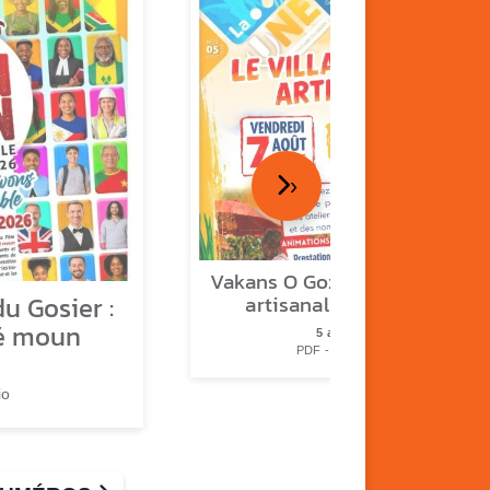
›
Vakans O Gozyé : le village
u Gosier :
artisanal du Gosier
é moun
5 août
PDF - 1.2 Mio
io