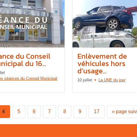
ance du Conseil
Enlèvement de
icipal du 16...
véhicules hors
d’usage...
llet
es séances du Conseil Municipal
10 juillet
La UNE du jour
4
5
6
7
8
9
17
»
page sui