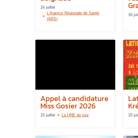
Gr
16 juillet
L’Agence Régionale de Santé
16 jui
(ARS)
Appel à candidature
Lat
Miss Gosier 2026
Kr
15 juillet
La UNE du jour
15 jui