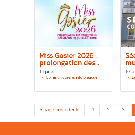
Miss Gosier 2026 :
Sé
prolongation des...
mun
13 juillet
10 jui
Communiqués & info pratique
L
«
page précédente
1
2
3