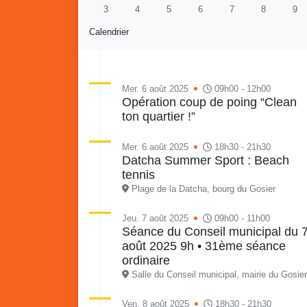
3
4
5
6
7
8
9
Calendrier
Mer. 6 août 2025
09h00 - 12h00
Opération coup de poing “Clean
ton quartier !”
Re
Vaka
du sa
Mer. 6 août 2025
18h30 - 21h30
en li
Datcha Summer Sport : Beach
Vakans o Gozyé : Gosier
quar
tennis
Lanta
Plage de la Datcha, bourg du Gosier
24 juillet
Jeu. 7 août 2025
09h00 - 11h00
PDF - 1.6 Mio
Séance du Conseil municipal du 
août 2025 9h • 31ème séance
ordinaire
Salle du Conseil municipal, mairie du Gosier
Ven. 8 août 2025
18h30 - 21h30