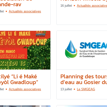
ande-rav
16 juillet
Actualités associativ
llet
Actualités associatives
ilyé “Li é Maké
Planning des tour
éyòl Gwadloup”
d’eau au Gosier du.
llet
Actualités associatives
13 juillet
Le SMGEAG