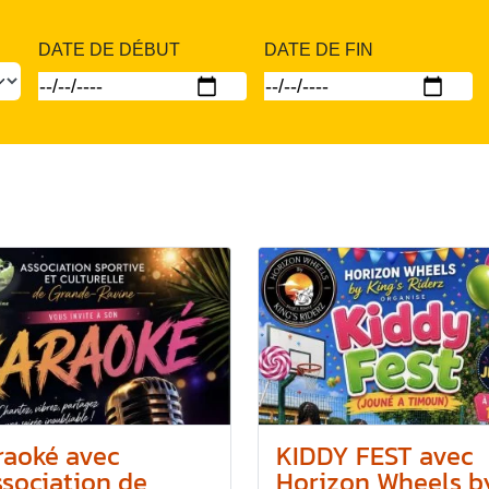
DATE DE DÉBUT
DATE DE FIN
raoké avec
KIDDY FEST avec
ssociation de
Horizon Wheels by.