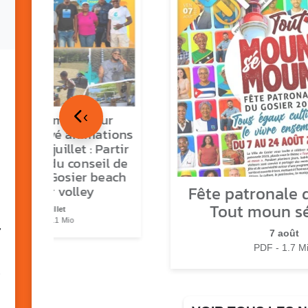
‹
tour en images sur
ns O Gozyé animations
medi 18 juillet : Partir
vre, fête du conseil de
tier n°3, Gosier beach
Fête patronale d
summer volley
Tout moun s
23 juillet
PDF - 5.1 Mio
7
7 août
PDF - 1.7 M