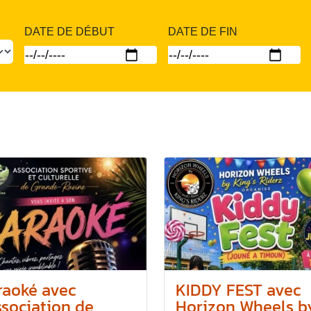
DATE DE DÉBUT
DATE DE FIN
raoké avec
KIDDY FEST avec
ssociation de
Horizon Wheels by.