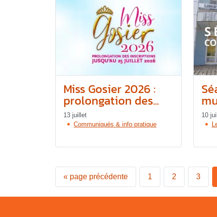
Miss Gosier 2026 :
Sé
prolongation des...
mun
13 juillet
10 jui
Communiqués & info pratique
L
«
page précédente
1
2
3