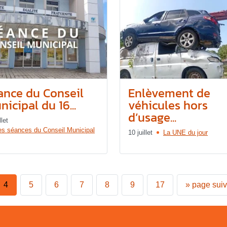
ance du Conseil
Enlèvement de
icipal du 16...
véhicules hors
d’usage...
llet
es séances du Conseil Municipal
10 juillet
La UNE du jour
4
5
6
7
8
9
17
»
page sui