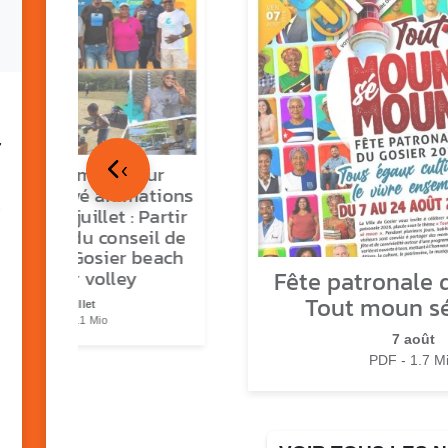
7
‹
tour en images sur
ns O Gozyé animations
medi 18 juillet : Partir
vre, fête du conseil de
tier n°3, Gosier beach
Fête patronale d
summer volley
Tout moun s
23 juillet
PDF - 5.1 Mio
7 août
PDF - 1.7 M