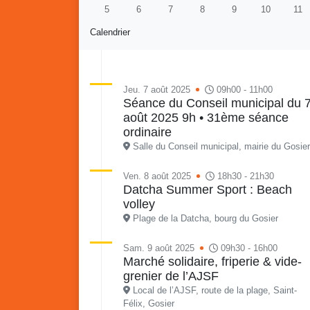
5
6
7
8
9
10
11
Calendrier
Jeu. 7 août 2025
09h00 - 11h00
Séance du Conseil municipal du 
août 2025 9h • 31ème séance
Re
Vaka
ordinaire
du sa
Salle du Conseil municipal, mairie du Gosier
en li
Vakans o Gozyé : Gosier
quar
Ven. 8 août 2025
18h30 - 21h30
Datcha Summer Sport : Beach
Lanta
volley
24 juillet
Plage de la Datcha, bourg du Gosier
PDF - 1.6 Mio
Sam. 9 août 2025
09h30 - 16h00
Marché solidaire, friperie & vide-
grenier de l’AJSF
Local de l’AJSF, route de la plage, Saint-
Félix, Gosier