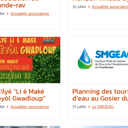
ande-rav
16 juillet
Actualités associativ
llet
Actualités associatives
ilyé “Li é Maké
Planning des tour
éyòl Gwadloup”
d’eau au Gosier du.
llet
Actualités associatives
13 juillet
Le SMGEAG