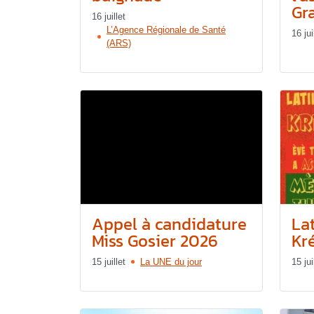
Gr
16 juillet
L’Agence Régionale de Santé
16 jui
(ARS)
Appel à candidature
Lat
Miss Gosier 2026
Kr
15 juillet
La UNE du jour
15 jui