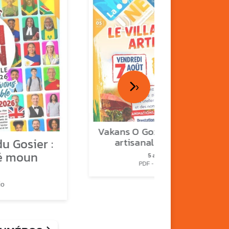
›
Vakans O Gozyé : le village
u Gosier :
artisanal du Gosier
é moun
5 août
PDF - 1.2 Mio
io