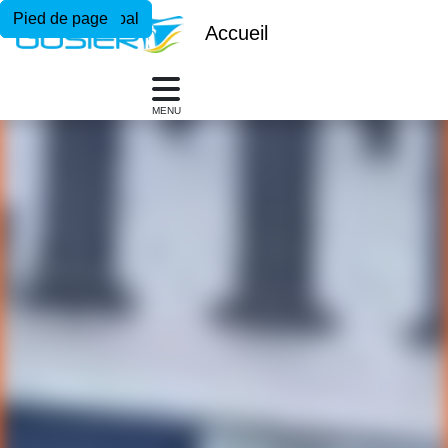
Menu principal
Contenu principal
Pied de page
Accueil
MENU