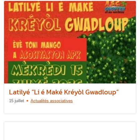
Latilyé “Li é Maké Kréyòl Gwadloup”
15 juillet
Actualités associatives