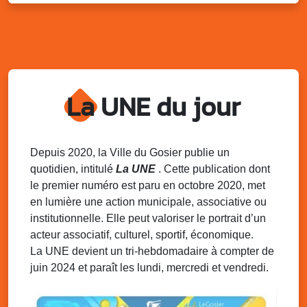
Distributions de packs / bonbonnes d’eau
sur 2 sites
Palais des Sports et de la Culture, Bas du Fort et école
Klébert Moinet, Mare-Gaillard, Le Gosier
Lun. 11 août 2025
18h30 - 21h30
Datcha Summer Sport : Beach soccer
La UNE du jour
Plage de la Datcha, bourg du Gosier
Mar. 12 août 2025
07h00 - 10h00
Opération coup de poing “Clean ton
Depuis 2020, la Ville du Gosier publie un
quartier !”
quotidien, intitulé
La UNE
. Cette publication dont
Mares de Diavet et de Diagnio au Gosier
le premier numéro est paru en octobre 2020, met
en lumière une action municipale, associative ou
Mar. 12 août 2025
09h00 - 11h00
institutionnelle. Elle peut valoriser le portrait d’un
Boost ton mood ! Ateliers de sensibilisation
à la santé mentale à la prévention des
acteur associatif, culturel, sportif, économique.
addictions
La UNE devient un tri-hebdomadaire à compter de
Médiathèque Raoul Georges Nicolo, Bd Amédée Clara,
juin 2024 et paraît les lundi, mercredi et vendredi.
Le Gosier