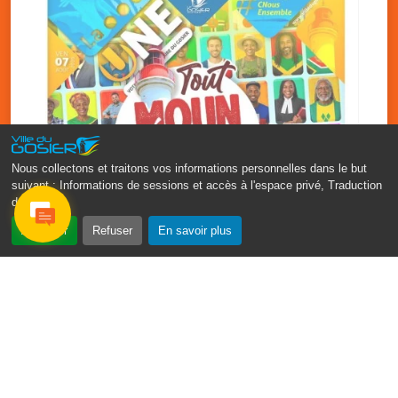
Nous collectons et traitons vos informations personnelles dans le but
suivant :
Informations de sessions et accès à l'espace privé, Traduction
des pages
.
‹
›
Accepter
Refuser
En savoir plus
Fête patronale du Gosier : Tout
moun sé moun
7 août
PDF - 1.7 Mio