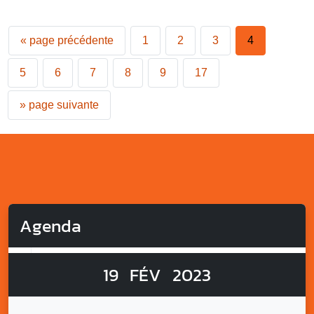
«
page précédente
1
2
3
4
5
6
7
8
9
17
»
page suivante
Agenda
19
FÉV
2023