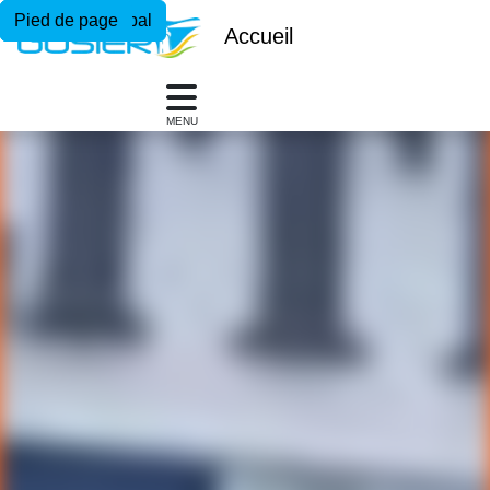
Menu principal
Contenu principal
Pied de page
Accueil
MENU