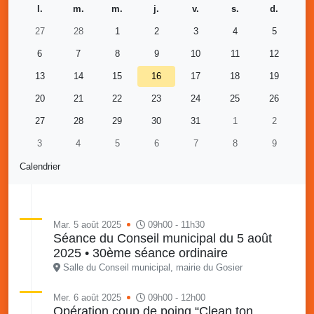
l.
m.
m.
j.
v.
s.
d.
27
28
1
2
3
4
5
6
7
8
9
10
11
12
13
14
15
16
17
18
19
20
21
22
23
24
25
26
27
28
29
30
31
1
2
3
4
5
6
7
8
9
Calendrier
Mar. 5 août 2025
09h00 - 11h30
Séance du Conseil municipal du 5 août
2025 • 30ème séance ordinaire
Salle du Conseil municipal, mairie du Gosier
Mer. 6 août 2025
09h00 - 12h00
Opération coup de poing “Clean ton