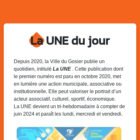
Village du quartier n°3 à Saint-Félix
Terrain de football de Saint-Felix, le Gosier
Du 9 au 10 août 2025
20h00 - 00h00
Kout Tanbou – “Sonjé Bewten”
La UNE du jour
PMU de Saint-Felix
Dim. 10 août 2025
12h30 - 17h00
Grillade party des Amis de Saint-Félix
Espace Gros Morne, Gosier
Depuis 2020, la Ville du Gosier publie un
quotidien, intitulé
La UNE
. Cette publication dont
Lun. 11 août 2025
15h00 - 18h00
le premier numéro est paru en octobre 2020, met
Distributions de packs / bonbonnes d’eau
en lumière une action municipale, associative ou
sur 2 sites
institutionnelle. Elle peut valoriser le portrait d’un
Palais des Sports et de la Culture, Bas du Fort et école
acteur associatif, culturel, sportif, économique.
Klébert Moinet, Mare-Gaillard, Le Gosier
La UNE devient un tri-hebdomadaire à compter de
juin 2024 et paraît les lundi, mercredi et vendredi.