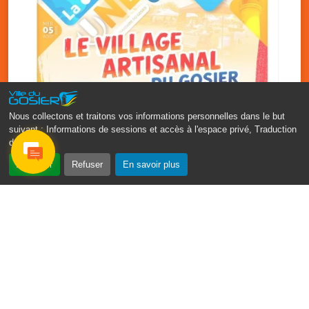
Nous collectons et traitons vos informations personnelles dans le but
suivant :
Informations de sessions et accès à l'espace privé, Traduction
des pages
.
‹
›
Accepter
Refuser
En savoir plus
Vakans O Gozyé : le village
artisanal du Gosier
5 août
PDF - 1.2 Mio