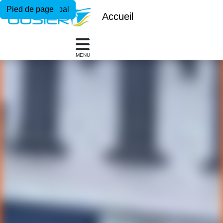
Menu principal
Contenu principal
Pied de page
Accueil
MENU