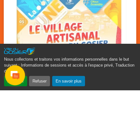
Nous collectons et traitons vos informations personnelles dans le but
suivant :
Informations de sessions et accès à l'espace privé, Traduction
des pages
.
‹
›
Accepter
Refuser
En savoir plus
Vakans O Gozyé : le village
artisanal du Gosier
5 août
PDF - 1.2 Mio