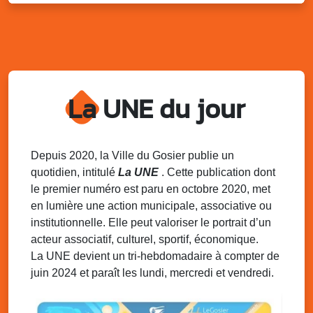
Sam. 9 août 2025
11h00 - 23h00
Village du quartier n°3 à Saint-Félix
Terrain de football de Saint-Felix, le Gosier
Du 9 au 10 août 2025
20h00 - 00h00
Kout Tanbou – “Sonjé Bewten”
La UNE du jour
PMU de Saint-Felix
Dim. 10 août 2025
12h30 - 17h00
Grillade party des Amis de Saint-Félix
Espace Gros Morne, Gosier
Depuis 2020, la Ville du Gosier publie un
quotidien, intitulé
La UNE
. Cette publication dont
Lun. 11 août 2025
15h00 - 18h00
le premier numéro est paru en octobre 2020, met
Distributions de packs / bonbonnes d’eau
en lumière une action municipale, associative ou
sur 2 sites
institutionnelle. Elle peut valoriser le portrait d’un
Palais des Sports et de la Culture, Bas du Fort et école
acteur associatif, culturel, sportif, économique.
Klébert Moinet, Mare-Gaillard, Le Gosier
La UNE devient un tri-hebdomadaire à compter de
juin 2024 et paraît les lundi, mercredi et vendredi.