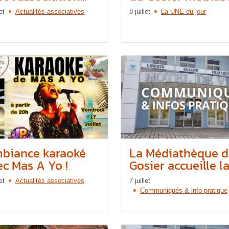
et
Actualités associatives
8 juillet
La UNE du jour
biance karaoké
La Médiathèque 
ec Mas A Yo !
Gosier accueille la.
et
Actualités associatives
7 juillet
Communiqués & info pratique