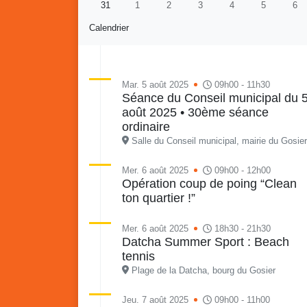
31
1
2
3
4
5
6
Calendrier
Mar. 5 août 2025
09h00 - 11h30
Séance du Conseil municipal du 
août 2025 • 30ème séance
Retour en images sur
Vakans O Gozyé animations
ordinaire
du samedi 18 juillet : Partir
Salle du Conseil municipal, mairie du Gosier
en livre, fête du conseil de
Vaka
quartier n°3, Gosier beach
mon p
Mer. 6 août 2025
09h00 - 12h00
Opération coup de poing “Clean
summer volley
ton quartier !”
23 juillet
PDF - 5.1 Mio
Mer. 6 août 2025
18h30 - 21h30
Datcha Summer Sport : Beach
tennis
Plage de la Datcha, bourg du Gosier
Jeu. 7 août 2025
09h00 - 11h00