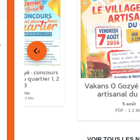
5
‹
ns o Gozyé : concours
lus beau quartier 1, 2
Vakans O Gozyé :
& 3
artisanal du
17 juillet
PDF - 1.3 Mio
5 août
PDF - 1.2 M
VOIR TOUS LES