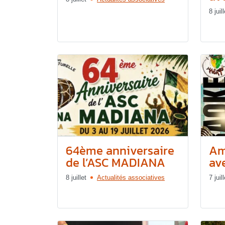
8 juill
64ème anniversaire
Am
de l’ASC MADIANA
av
8 juillet
Actualités associatives
7 juill