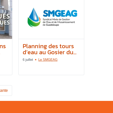
ons
Planning des tours
.
d’eau au Gosier du...
6 juillet
Le SMGEAG
vante