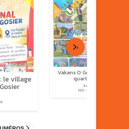
›
Vakans O Gozyé : fête de
 le village
quartier n°2
 Gosier
3 août
PDF - 2.3 Mio
io
 NUMÉROS