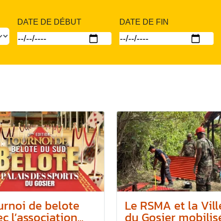
DATE DE DÉBUT
DATE DE FIN
urnoi de belote
Le RSMA et la Vill
c l’association...
du Gosier mobilis