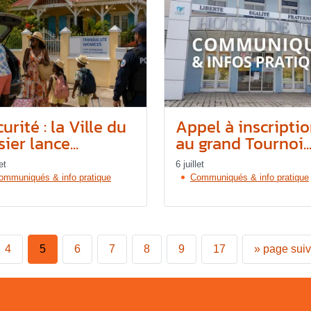
urité : la Ville du
Appel à inscripti
ier lance...
au grand Tournoi..
et
6 juillet
ommuniqués & info pratique
Communiqués & info pratique
4
5
6
7
8
9
17
»
page sui