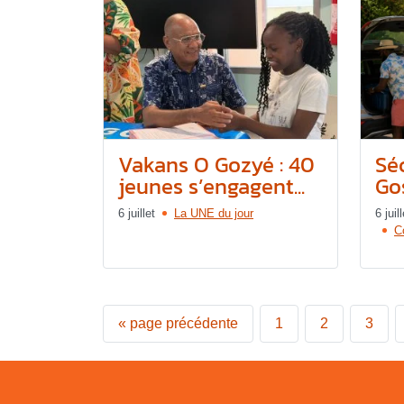
Vakans O Gozyé : 40
Séc
jeunes s’engagent...
Gos
6 juillet
La UNE du jour
6 juill
C
«
page précédente
1
2
3