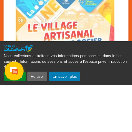
Nous collectons et traitons vos informations personnelles dans le but
suivant :
Informations de sessions et accès à l'espace privé, Traduction
des pages
.
‹
›
Accepter
Refuser
En savoir plus
Vakans O Gozyé : le village
artisanal du Gosier
5 août
PDF - 1.2 Mio