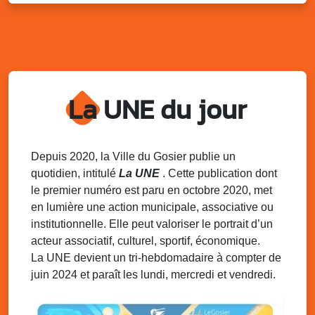
Sam. 9 août 2025
11h00 - 23h00
Village du quartier n°3 à Saint-Félix
Terrain de football de Saint-Felix, le Gosier
Du 9 au 10 août 2025
20h00 - 00h00
Kout Tanbou – “Sonjé Bewten”
La UNE du jour
PMU de Saint-Felix
Dim. 10 août 2025
12h30 - 17h00
Grillade party des Amis de Saint-Félix
Espace Gros Morne, Gosier
Depuis 2020, la Ville du Gosier publie un
quotidien, intitulé
La UNE
. Cette publication dont
Lun. 11 août 2025
15h00 - 18h00
le premier numéro est paru en octobre 2020, met
Distributions de packs / bonbonnes d’eau
en lumière une action municipale, associative ou
sur 2 sites
institutionnelle. Elle peut valoriser le portrait d’un
Palais des Sports et de la Culture, Bas du Fort et école
acteur associatif, culturel, sportif, économique.
Klébert Moinet, Mare-Gaillard, Le Gosier
La UNE devient un tri-hebdomadaire à compter de
juin 2024 et paraît les lundi, mercredi et vendredi.