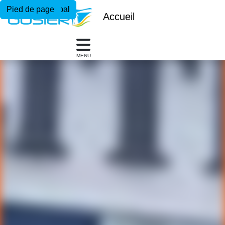
Menu principal
Contenu principal
Pied de page
Accueil
MENU