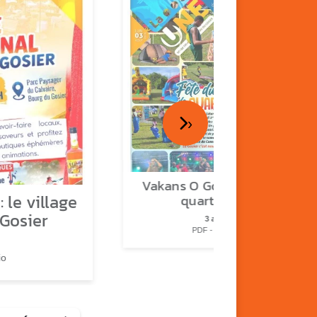
›
Vakans O Gozyé : fête de
 le village
quartier n°2
 Gosier
3 août
PDF - 2.3 Mio
io