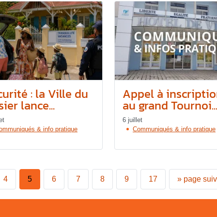
urité : la Ville du
Appel à inscripti
ier lance...
au grand Tournoi..
et
6 juillet
ommuniqués & info pratique
Communiqués & info pratique
4
5
6
7
8
9
17
»
page sui