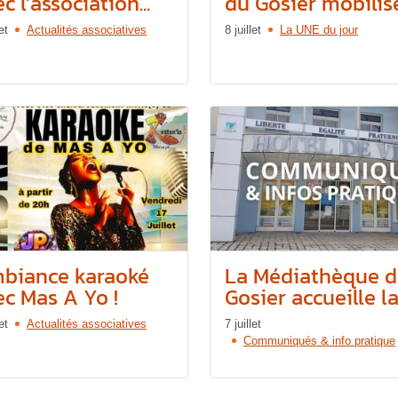
c l’association...
du Gosier mobilis
et
Actualités associatives
8 juillet
La UNE du jour
biance karaoké
La Médiathèque 
ec Mas A Yo !
Gosier accueille la.
et
Actualités associatives
7 juillet
Communiqués & info pratique