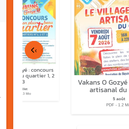
‹
ns o Gozyé : concours
lus beau quartier 1, 2
Vakans O Gozyé :
& 3
artisanal du
17 juillet
PDF - 1.3 Mio
7
5 août
PDF - 1.2 M