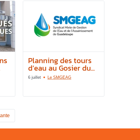
ons
Planning des tours
.
d’eau au Gosier du...
6 juillet
Le SMGEAG
vante