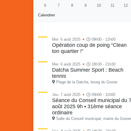
6
7
8
9
10
11
12
Calendrier
Mer. 6 août 2025
09h00 - 12h00
Opération coup de poing “Clean
ton quartier !”
Retour en images sur
Vakans O Gozyé animations
du samedi 18 juillet : Partir
Mer. 6 août 2025
18h30 - 21h30
en livre, fête du conseil de
Vaka
Datcha Summer Sport : Beach
quartier n°3, Gosier beach
mon p
tennis
summer volley
Plage de la Datcha, bourg du Gosier
23 juillet
Jeu. 7 août 2025
09h00 - 11h00
PDF - 5.1 Mio
Séance du Conseil municipal du 
août 2025 9h • 31ème séance
ordinaire
Salle du Conseil municipal, mairie du Gosier