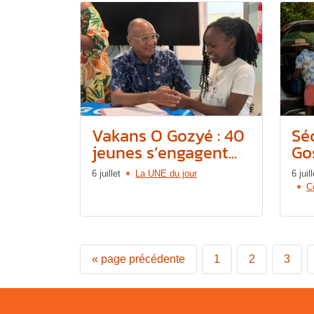
Vakans O Gozyé : 40
Séc
jeunes s’engagent...
Gos
6 juillet
La UNE du jour
6 juill
C
«
page précédente
1
2
3