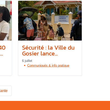
 40
Sécurité : la Ville du
..
Gosier lance...
6 juillet
Communiqués & info pratique
vante