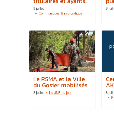
titulaires et ayants...
pla
9 juillet
8 juill
Communiqués & info pratique
Le RSMA et la Ville
Ce
du Gosier mobilisés
AK
8 juillet
La UNE du jour
8 juill
P