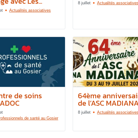
ge avec Les...
8 juillet
Actualités associative
et
Actualités associatives
ntre de soins
64ème anniversai
ADOC
de l’ASC MADIAN
et
8 juillet
Actualités associative
rofessionnels de santé au Gosier