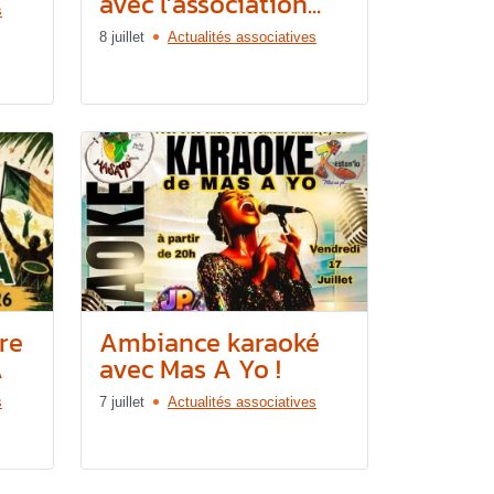
avec l’association...
s
8 juillet
Actualités associatives
re
Ambiance karaoké
A
avec Mas A Yo !
s
7 juillet
Actualités associatives