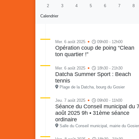
2
3
4
5
6
7
8
Calendrier
Mer. 6 août 2025
09h00 - 12h00
Opération coup de poing “Clean
ton quartier !”
Re
Vaka
du sa
Mer. 6 août 2025
18h30 - 21h30
en li
Datcha Summer Sport : Beach
Vakans o Gozyé : Gosier
quar
tennis
Lanta
Plage de la Datcha, bourg du Gosier
24 juillet
Jeu. 7 août 2025
09h00 - 11h00
PDF - 1.6 Mio
Séance du Conseil municipal du 
août 2025 9h • 31ème séance
ordinaire
Salle du Conseil municipal, mairie du Gosier