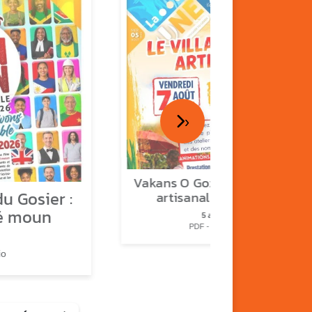
›
Vakans O Gozyé : le village
u Gosier :
artisanal du Gosier
é moun
5 août
PDF - 1.2 Mio
io