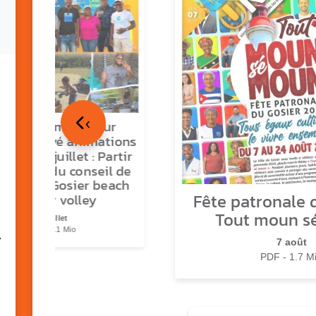
‹
tour en images sur
ns O Gozyé animations
medi 18 juillet : Partir
vre, fête du conseil de
tier n°3, Gosier beach
Fête patronale d
summer volley
Tout moun s
23 juillet
PDF - 5.1 Mio
7
7 août
PDF - 1.7 M