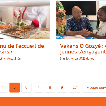
nu de l’accueil de
Vakans O Gozyé :
sirs •...
jeunes s’engagent.
et
Actualités
6 juillet
La UNE du jour
4
5
6
7
8
9
17
»
page sui