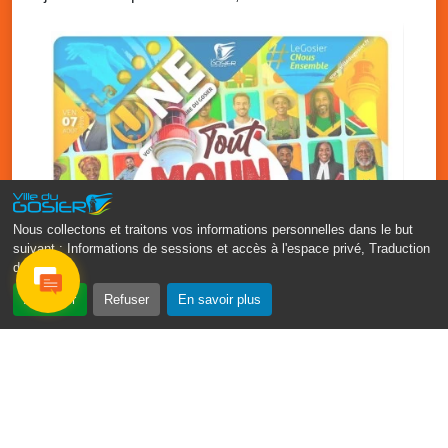
Le Gosier
Nous collectons et traitons vos informations personnelles dans le but
suivant :
Informations de sessions et accès à l'espace privé, Traduction
des pages
.
‹
›
Accepter
Refuser
En savoir plus
Fête patronale du Gosier : Tout