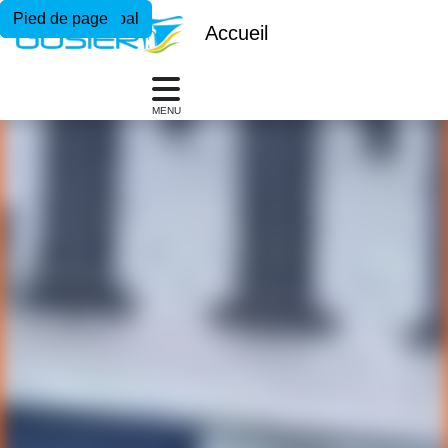
Menu principal
Contenu principal
Pied de page
Accueil
MENU