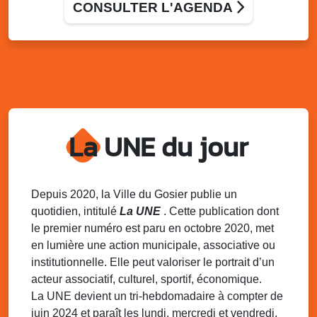
CONSULTER L'AGENDA
Lun. 11 août 2025
15h00 - 18h00
Distributions de packs / bonbonnes d’eau
sur 2 sites
Palais des Sports et de la Culture, Bas du Fort et école
Klébert Moinet, Mare-Gaillard, Le Gosier
Lun. 11 août 2025
18h30 - 21h30
Datcha Summer Sport : Beach soccer
La UNE du jour
Plage de la Datcha, bourg du Gosier
Mar. 12 août 2025
07h00 - 10h00
Opération coup de poing “Clean ton
Depuis 2020, la Ville du Gosier publie un
quartier !”
quotidien, intitulé
La UNE
. Cette publication dont
Mares de Diavet et de Diagnio au Gosier
le premier numéro est paru en octobre 2020, met
en lumière une action municipale, associative ou
Mar. 12 août 2025
09h00 - 11h00
institutionnelle. Elle peut valoriser le portrait d’un
Boost ton mood ! Ateliers de sensibilisation
à la santé mentale à la prévention des
acteur associatif, culturel, sportif, économique.
addictions
La UNE devient un tri-hebdomadaire à compter de
Médiathèque Raoul Georges Nicolo, Bd Amédée Clara,
juin 2024 et paraît les lundi, mercredi et vendredi.