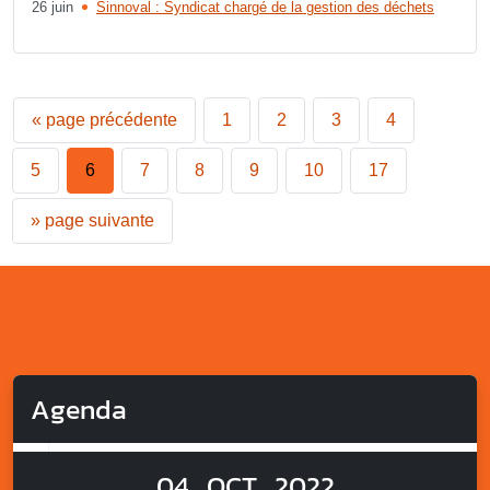
26 juin
Sinnoval : Syndicat chargé de la gestion des déchets
«
page précédente
1
2
3
4
5
6
7
8
9
10
17
»
page suivante
Agenda
04
OCT
2022