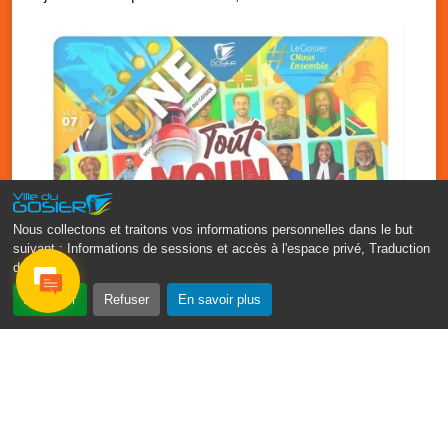
Le Gosier
Nous collectons et traitons vos informations personnelles dans le but
suivant :
Informations de sessions et accès à l'espace privé, Traduction
des pages
.
‹
›
Accepter
Refuser
En savoir plus
Fête patronale du Gosier : Tout