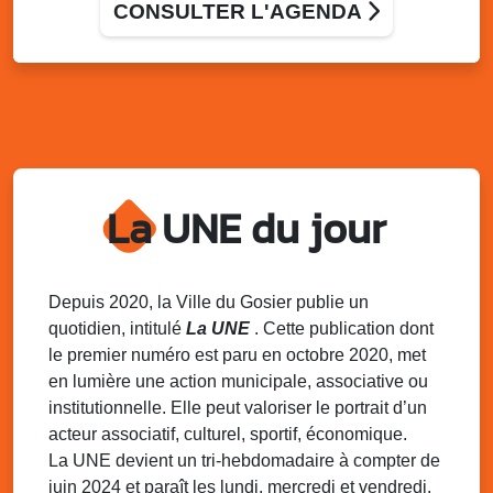
CONSULTER L'AGENDA
Lun. 11 août 2025
15h00 - 18h00
Distributions de packs / bonbonnes d’eau
sur 2 sites
Palais des Sports et de la Culture, Bas du Fort et école
Klébert Moinet, Mare-Gaillard, Le Gosier
Lun. 11 août 2025
18h30 - 21h30
Datcha Summer Sport : Beach soccer
La UNE du jour
Plage de la Datcha, bourg du Gosier
Mar. 12 août 2025
07h00 - 10h00
Opération coup de poing “Clean ton
Depuis 2020, la Ville du Gosier publie un
quartier !”
quotidien, intitulé
La UNE
. Cette publication dont
Mares de Diavet et de Diagnio au Gosier
le premier numéro est paru en octobre 2020, met
en lumière une action municipale, associative ou
Mar. 12 août 2025
09h00 - 11h00
institutionnelle. Elle peut valoriser le portrait d’un
Boost ton mood ! Ateliers de sensibilisation
à la santé mentale à la prévention des
acteur associatif, culturel, sportif, économique.
addictions
La UNE devient un tri-hebdomadaire à compter de
Médiathèque Raoul Georges Nicolo, Bd Amédée Clara,
juin 2024 et paraît les lundi, mercredi et vendredi.