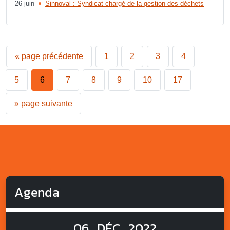
26 juin
Sinnoval : Syndicat chargé de la gestion des déchets
«
page précédente
1
2
3
4
5
6
7
8
9
10
17
»
page suivante
Agenda
06
DÉC
2022