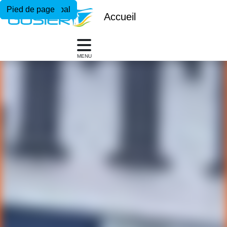
Menu principal
Contenu principal
Pied de page
Accueil
MENU