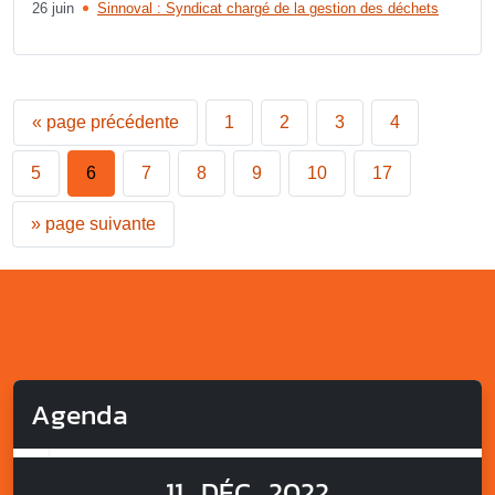
26 juin
Sinnoval : Syndicat chargé de la gestion des déchets
«
page précédente
1
2
3
4
5
6
7
8
9
10
17
»
page suivante
Agenda
11
DÉC
2022