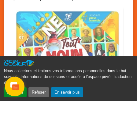
Nous collectons et traitons vos informations personnelles dans le but
suivant :
Informations de sessions et accès à l'espace privé, Traduction
des pages
.
‹
›
Accepter
Refuser
En savoir plus
Fête patronale du Gosier : Tout