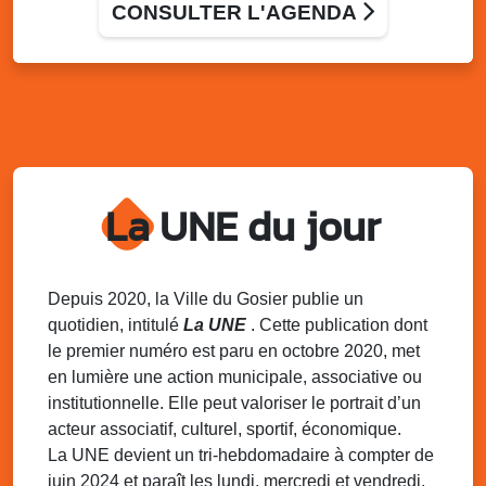
Terrain de football de Saint-Felix, le Gosier
CONSULTER L'AGENDA
Du 9 au 10 août 2025
20h00 - 00h00
Kout Tanbou – “Sonjé Bewten”
PMU de Saint-Felix
Dim. 10 août 2025
12h30 - 17h00
Grillade party des Amis de Saint-Félix
Espace Gros Morne, Gosier
La UNE du jour
Lun. 11 août 2025
15h00 - 18h00
Distributions de packs / bonbonnes d’eau
sur 2 sites
Palais des Sports et de la Culture, Bas du Fort et école
Depuis 2020, la Ville du Gosier publie un
Klébert Moinet, Mare-Gaillard, Le Gosier
quotidien, intitulé
La UNE
. Cette publication dont
le premier numéro est paru en octobre 2020, met
Lun. 11 août 2025
18h30 - 21h30
en lumière une action municipale, associative ou
Datcha Summer Sport : Beach soccer
institutionnelle. Elle peut valoriser le portrait d’un
Plage de la Datcha, bourg du Gosier
acteur associatif, culturel, sportif, économique.
La UNE devient un tri-hebdomadaire à compter de
juin 2024 et paraît les lundi, mercredi et vendredi.