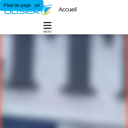
Menu principal
Contenu principal
Pied de page
Accueil
MENU