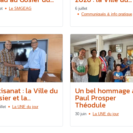
et
Le SMGEAG
6 juillet
Communiqués & info pratique
isanat : la Ville du
Un bel hommage 
ier et la...
Paul Prosper
Théodule
illet
La UNE du jour
30 juin
La UNE du jour