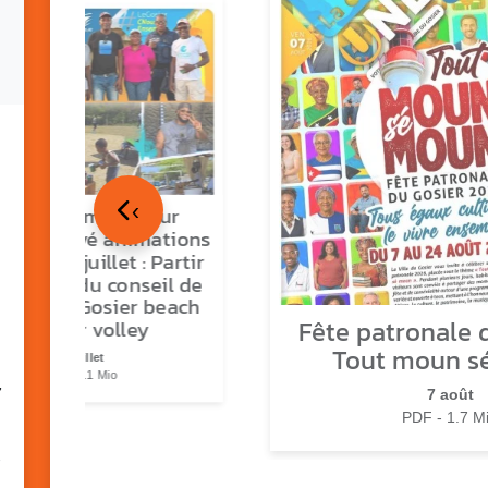
‹
tour en images sur
ns O Gozyé animations
medi 18 juillet : Partir
vre, fête du conseil de
tier n°3, Gosier beach
Fête patronale d
summer volley
Tout moun s
23 juillet
PDF - 5.1 Mio
7
7 août
PDF - 1.7 M