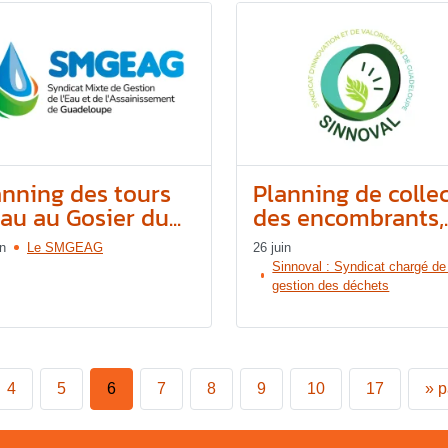
anning des tours
Planning de colle
au au Gosier du...
des encombrants,..
in
Le SMGEAG
26 juin
Sinnoval : Syndicat chargé de
gestion des déchets
4
5
6
7
8
9
10
17
»
p