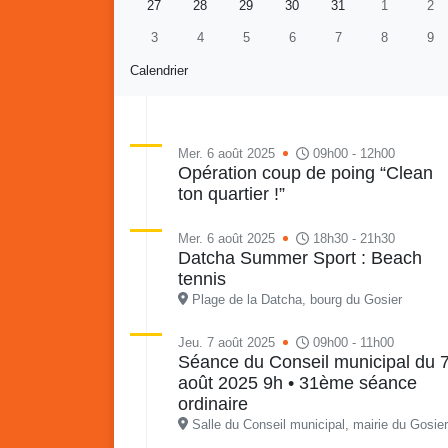
27
28
29
30
31
1
2
3
4
5
6
7
8
9
Calendrier
Mer. 6 août 2025
09h00 - 12h00
Opération coup de poing “Clean
ton quartier !”
Re
Vaka
du sa
Mer. 6 août 2025
18h30 - 21h30
en li
Datcha Summer Sport : Beach
Vakans o Gozyé : Gosier
quar
tennis
Lanta
Plage de la Datcha, bourg du Gosier
24 juillet
Jeu. 7 août 2025
09h00 - 11h00
PDF - 1.6 Mio
Séance du Conseil municipal du 
août 2025 9h • 31ème séance
ordinaire
Salle du Conseil municipal, mairie du Gosier