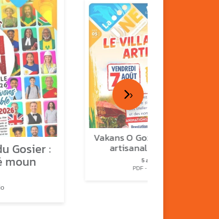
›
Vakans O Gozyé : le village
u Gosier :
artisanal du Gosier
é moun
5 août
PDF - 1.2 Mio
io