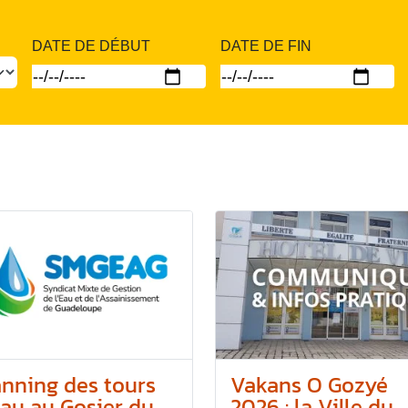
DATE DE DÉBUT
DATE DE FIN
anning des tours
Vakans O Gozyé
au au Gosier du...
2026 : la Ville du...