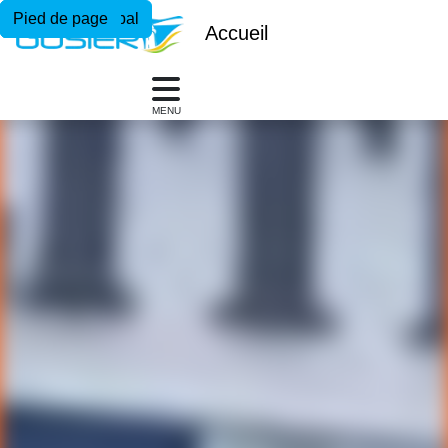
Menu principal
Contenu principal
Pied de page
Accueil
MENU