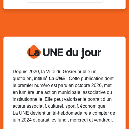
Lun. 11 août 2025
18h30 - 21h30
Datcha Summer Sport : Beach soccer
Plage de la Datcha, bourg du Gosier
Mar. 12 août 2025
07h00 - 10h00
Opération coup de poing “Clean ton
quartier !”
La UNE du jour
Mares de Diavet et de Diagnio au Gosier
Mar. 12 août 2025
09h00 - 11h00
Boost ton mood ! Ateliers de sensibilisation
Depuis 2020, la Ville du Gosier publie un
à la santé mentale à la prévention des
quotidien, intitulé
La UNE
. Cette publication dont
addictions
le premier numéro est paru en octobre 2020, met
Médiathèque Raoul Georges Nicolo, Bd Amédée Clara,
en lumière une action municipale, associative ou
Le Gosier
institutionnelle. Elle peut valoriser le portrait d’un
Mar. 12 août 2025
09h00 - 11h00
acteur associatif, culturel, sportif, économique.
Séance du Conseil municipal du 12 août
La UNE devient un tri-hebdomadaire à compter de
2025 9h
juin 2024 et paraît les lundi, mercredi et vendredi.
Salle du conseil, mairie du Gosier