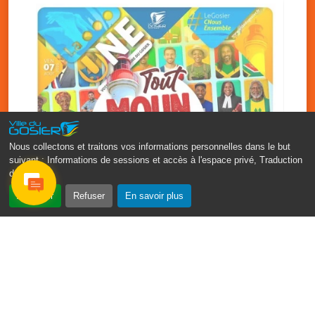
Nous collectons et traitons vos informations personnelles dans le but
suivant :
Informations de sessions et accès à l'espace privé, Traduction
des pages
.
‹
›
Accepter
Refuser
En savoir plus
Fête patronale du Gosier : Tout
moun sé moun