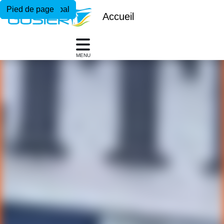
Menu principal
Contenu principal
Pied de page
Accueil
MENU