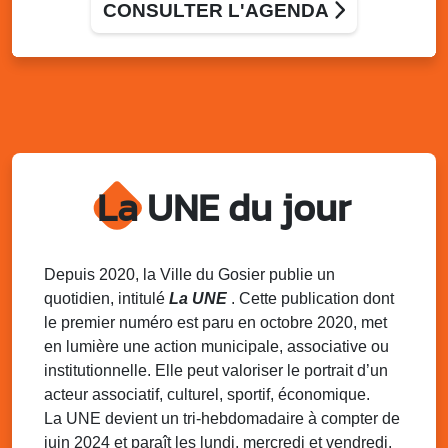
Terrain de football de Saint-Felix, le Gosier
CONSULTER L'AGENDA
Du 9 au 10 août 2025
20h00 - 00h00
Kout Tanbou – “Sonjé Bewten”
PMU de Saint-Felix
Dim. 10 août 2025
12h30 - 17h00
Grillade party des Amis de Saint-Félix
Espace Gros Morne, Gosier
La UNE du jour
Lun. 11 août 2025
15h00 - 18h00
Distributions de packs / bonbonnes d’eau
sur 2 sites
Palais des Sports et de la Culture, Bas du Fort et école
Depuis 2020, la Ville du Gosier publie un
Klébert Moinet, Mare-Gaillard, Le Gosier
quotidien, intitulé
La UNE
. Cette publication dont
le premier numéro est paru en octobre 2020, met
Lun. 11 août 2025
18h30 - 21h30
en lumière une action municipale, associative ou
Datcha Summer Sport : Beach soccer
institutionnelle. Elle peut valoriser le portrait d’un
Plage de la Datcha, bourg du Gosier
acteur associatif, culturel, sportif, économique.
La UNE devient un tri-hebdomadaire à compter de
juin 2024 et paraît les lundi, mercredi et vendredi.