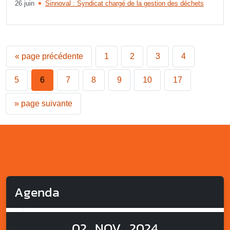
26 juin
Sinnoval : Syndicat chargé de la gestion des déchets
«
page précédente
1
2
3
4
5
6
7
8
9
10
17
»
page suivante
Agenda
02
NOV
2024