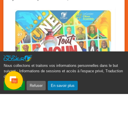
Nous collectons et traitons vos informations personnelles dans le but
suivant :
Informations de sessions et accès à l'espace privé, Traduction
des pages
.
‹
›
Accepter
Refuser
En savoir plus
Fête patronale du Gosier : Tout