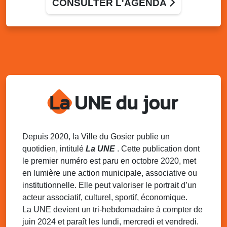
CONSULTER L'AGENDA
Klébert Moinet, Mare-Gaillard, Le Gosier
Lun. 11 août 2025
18h30 - 21h30
Datcha Summer Sport : Beach soccer
Plage de la Datcha, bourg du Gosier
Mar. 12 août 2025
07h00 - 10h00
Opération coup de poing “Clean ton
quartier !”
La UNE du jour
Mares de Diavet et de Diagnio au Gosier
Mar. 12 août 2025
09h00 - 11h00
Boost ton mood ! Ateliers de sensibilisation
Depuis 2020, la Ville du Gosier publie un
à la santé mentale à la prévention des
quotidien, intitulé
La UNE
. Cette publication dont
addictions
le premier numéro est paru en octobre 2020, met
Médiathèque Raoul Georges Nicolo, Bd Amédée Clara,
en lumière une action municipale, associative ou
Le Gosier
institutionnelle. Elle peut valoriser le portrait d’un
Mar. 12 août 2025
09h00 - 11h00
acteur associatif, culturel, sportif, économique.
Séance du Conseil municipal du 12 août
La UNE devient un tri-hebdomadaire à compter de
2025 9h
juin 2024 et paraît les lundi, mercredi et vendredi.