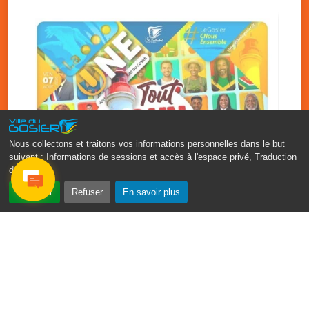
Salle du conseil, mairie du Gosier
Nous collectons et traitons vos informations personnelles dans le but
suivant :
Informations de sessions et accès à l'espace privé, Traduction
des pages
.
Accepter
Refuser
En savoir plus
‹
›
Fête patronale du Gosier : Tout
moun sé moun