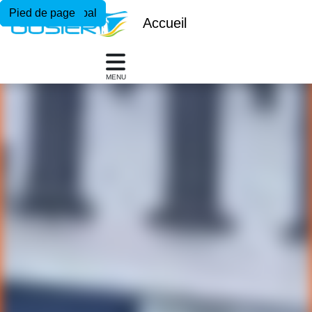
Menu principal
Contenu principal
Pied de page
Accueil
MENU