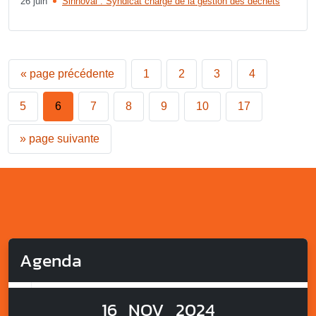
26 juin
Sinnoval : Syndicat chargé de la gestion des déchets
«
page précédente
1
2
3
4
5
6
7
8
9
10
17
»
page suivante
Agenda
16
NOV
2024