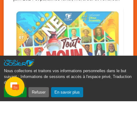
Salle du conseil, mairie du Gosier
Nous collectons et traitons vos informations personnelles dans le but
suivant :
Informations de sessions et accès à l'espace privé, Traduction
des pages
.
‹
›
Accepter
Refuser
En savoir plus
Fête patronale du Gosier : Tout