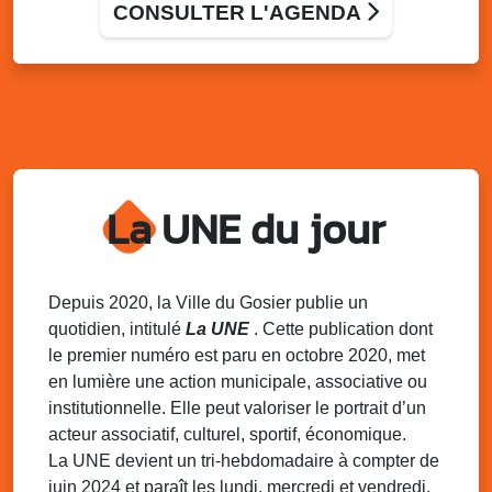
Palais des Sports et de la Culture, Bas du Fort et école
CONSULTER L'AGENDA
Klébert Moinet, Mare-Gaillard, Le Gosier
Lun. 11 août 2025
18h30 - 21h30
Datcha Summer Sport : Beach soccer
Plage de la Datcha, bourg du Gosier
Mar. 12 août 2025
07h00 - 10h00
Opération coup de poing “Clean ton
quartier !”
La UNE du jour
Mares de Diavet et de Diagnio au Gosier
Mar. 12 août 2025
09h00 - 11h00
Boost ton mood ! Ateliers de sensibilisation
Depuis 2020, la Ville du Gosier publie un
à la santé mentale à la prévention des
quotidien, intitulé
La UNE
. Cette publication dont
addictions
le premier numéro est paru en octobre 2020, met
Médiathèque Raoul Georges Nicolo, Bd Amédée Clara,
en lumière une action municipale, associative ou
Le Gosier
institutionnelle. Elle peut valoriser le portrait d’un
Mar. 12 août 2025
09h00 - 11h00
acteur associatif, culturel, sportif, économique.
Séance du Conseil municipal du 12 août
La UNE devient un tri-hebdomadaire à compter de
2025 9h
juin 2024 et paraît les lundi, mercredi et vendredi.