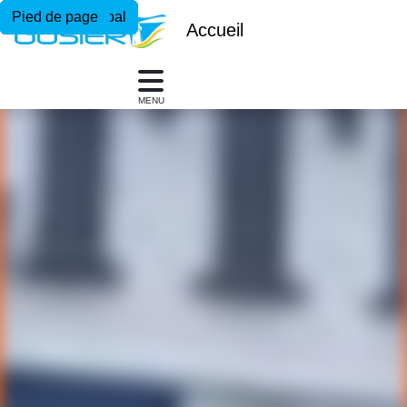
Menu principal
Contenu principal
Pied de page
Accueil
MENU