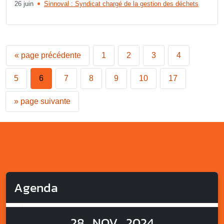
26 juin
Sinnoval : Syndicat chargé de la gestion des déchets
«
page précédente
1
2
3
4
5
6
7
8
9
10
17
»
page suivante
Agenda
28
NOV
2024