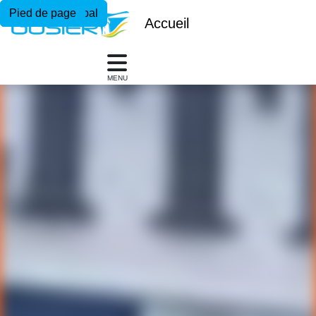
Menu principal
Contenu principal
Pied de page
Accueil
MENU