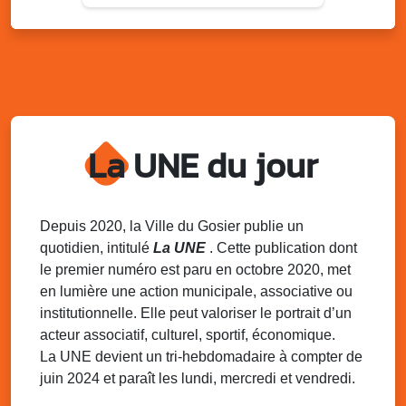
Lun. 11 août 2025
15h00 - 18h00
Distributions de packs / bonbonnes d’eau
sur 2 sites
Palais des Sports et de la Culture, Bas du Fort et école
Klébert Moinet, Mare-Gaillard, Le Gosier
Lun. 11 août 2025
18h30 - 21h30
Datcha Summer Sport : Beach soccer
La UNE du jour
Plage de la Datcha, bourg du Gosier
Mar. 12 août 2025
07h00 - 10h00
Opération coup de poing “Clean ton
Depuis 2020, la Ville du Gosier publie un
quartier !”
quotidien, intitulé
La UNE
. Cette publication dont
Mares de Diavet et de Diagnio au Gosier
le premier numéro est paru en octobre 2020, met
en lumière une action municipale, associative ou
Mar. 12 août 2025
09h00 - 11h00
institutionnelle. Elle peut valoriser le portrait d’un
Boost ton mood ! Ateliers de sensibilisation
à la santé mentale à la prévention des
acteur associatif, culturel, sportif, économique.
addictions
La UNE devient un tri-hebdomadaire à compter de
Médiathèque Raoul Georges Nicolo, Bd Amédée Clara,
juin 2024 et paraît les lundi, mercredi et vendredi.
Le Gosier