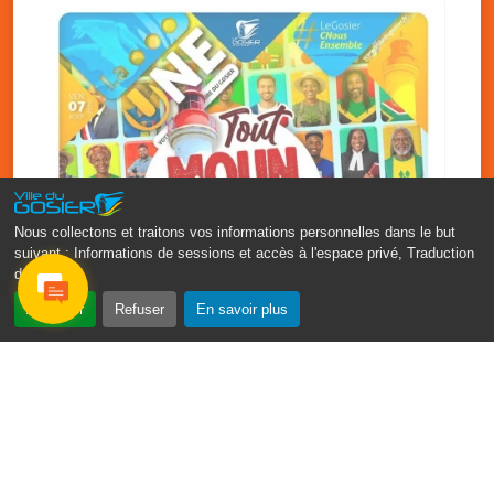
Nous collectons et traitons vos informations personnelles dans le but
suivant :
Informations de sessions et accès à l'espace privé, Traduction
des pages
.
‹
›
Accepter
Refuser
En savoir plus
Fête patronale du Gosier : Tout
moun sé moun