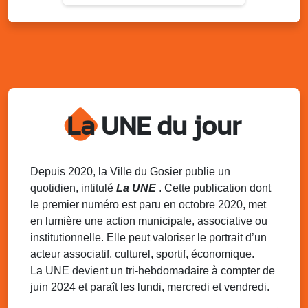
Lun. 11 août 2025
18h30 - 21h30
Datcha Summer Sport : Beach soccer
Plage de la Datcha, bourg du Gosier
Mar. 12 août 2025
07h00 - 10h00
Opération coup de poing “Clean ton
quartier !”
La UNE du jour
Mares de Diavet et de Diagnio au Gosier
Mar. 12 août 2025
09h00 - 11h00
Boost ton mood ! Ateliers de sensibilisation
Depuis 2020, la Ville du Gosier publie un
à la santé mentale à la prévention des
quotidien, intitulé
La UNE
. Cette publication dont
addictions
le premier numéro est paru en octobre 2020, met
Médiathèque Raoul Georges Nicolo, Bd Amédée Clara,
en lumière une action municipale, associative ou
Le Gosier
institutionnelle. Elle peut valoriser le portrait d’un
Mar. 12 août 2025
09h00 - 11h00
acteur associatif, culturel, sportif, économique.
Séance du Conseil municipal du 12 août
La UNE devient un tri-hebdomadaire à compter de
2025 9h
juin 2024 et paraît les lundi, mercredi et vendredi.
Salle du conseil, mairie du Gosier