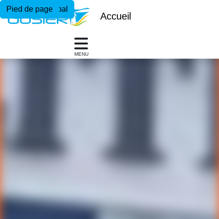
Menu principal
Contenu principal
Pied de page
Accueil
MENU