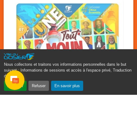
Nous collectons et traitons vos informations personnelles dans le but
suivant :
Informations de sessions et accès à l'espace privé, Traduction
des pages
.
‹
›
Accepter
Refuser
En savoir plus
Fête patronale du Gosier : Tout
moun sé moun