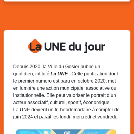
Marché solidaire, friperie & vide-grenier de
l’AJSF
Local de l’AJSF, route de la plage, Saint-Félix, Gosier
Sam. 9 août 2025
11h00 - 23h00
Village du quartier n°3 à Saint-Félix
La UNE du jour
Terrain de football de Saint-Felix, le Gosier
Du 9 au 10 août 2025
20h00 - 00h00
Kout Tanbou – “Sonjé Bewten”
PMU de Saint-Felix
Depuis 2020, la Ville du Gosier publie un
quotidien, intitulé
La UNE
. Cette publication dont
Dim. 10 août 2025
12h30 - 17h00
le premier numéro est paru en octobre 2020, met
Grillade party des Amis de Saint-Félix
en lumière une action municipale, associative ou
Espace Gros Morne, Gosier
institutionnelle. Elle peut valoriser le portrait d’un
acteur associatif, culturel, sportif, économique.
La UNE devient un tri-hebdomadaire à compter de
juin 2024 et paraît les lundi, mercredi et vendredi.