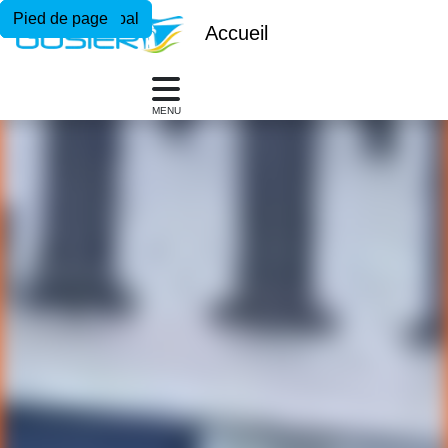
Menu principal
Contenu principal
Pied de page
Accueil
MENU