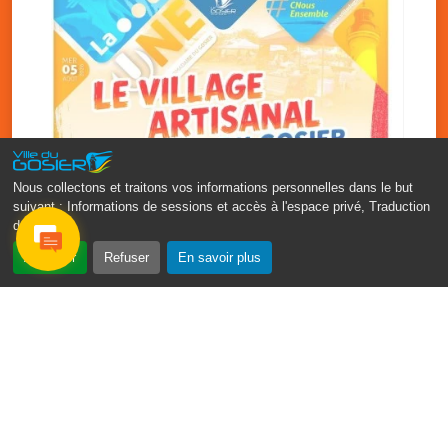
Nous collectons et traitons vos informations personnelles dans le but
suivant :
Informations de sessions et accès à l'espace privé, Traduction
des pages
.
‹
›
Accepter
Refuser
En savoir plus
Vakans O Gozyé : le village
artisanal du Gosier
5 août
PDF - 1.2 Mio