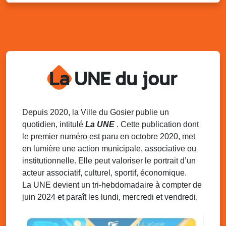
Sam. 9 août 2025
11h00 - 23h00
Village du quartier n°3 à Saint-Félix
Terrain de football de Saint-Felix, le Gosier
Du 9 au 10 août 2025
20h00 - 00h00
Kout Tanbou – “Sonjé Bewten”
La UNE du jour
PMU de Saint-Felix
Dim. 10 août 2025
12h30 - 17h00
Grillade party des Amis de Saint-Félix
Espace Gros Morne, Gosier
Depuis 2020, la Ville du Gosier publie un
quotidien, intitulé
La UNE
. Cette publication dont
Lun. 11 août 2025
15h00 - 18h00
le premier numéro est paru en octobre 2020, met
Distributions de packs / bonbonnes d’eau
en lumière une action municipale, associative ou
sur 2 sites
institutionnelle. Elle peut valoriser le portrait d’un
Palais des Sports et de la Culture, Bas du Fort et école
acteur associatif, culturel, sportif, économique.
Klébert Moinet, Mare-Gaillard, Le Gosier
La UNE devient un tri-hebdomadaire à compter de
juin 2024 et paraît les lundi, mercredi et vendredi.