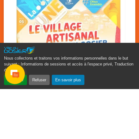
Nous collectons et traitons vos informations personnelles dans le but
suivant :
Informations de sessions et accès à l'espace privé, Traduction
des pages
.
‹
›
Accepter
Refuser
En savoir plus
Vakans O Gozyé : le village
artisanal du Gosier
5 août
PDF - 1.2 Mio