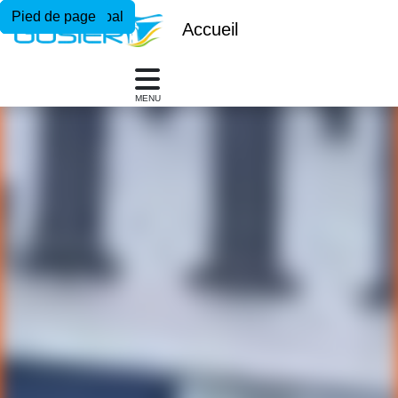
Menu principal
Contenu principal
Pied de page
Accueil
MENU