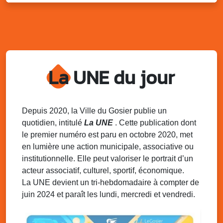
Sam. 9 août 2025
11h00 - 23h00
Village du quartier n°3 à Saint-Félix
Terrain de football de Saint-Felix, le Gosier
Du 9 au 10 août 2025
20h00 - 00h00
Kout Tanbou – “Sonjé Bewten”
La UNE du jour
PMU de Saint-Felix
Dim. 10 août 2025
12h30 - 17h00
Grillade party des Amis de Saint-Félix
Espace Gros Morne, Gosier
Depuis 2020, la Ville du Gosier publie un
quotidien, intitulé
La UNE
. Cette publication dont
Lun. 11 août 2025
15h00 - 18h00
le premier numéro est paru en octobre 2020, met
Distributions de packs / bonbonnes d’eau
en lumière une action municipale, associative ou
sur 2 sites
institutionnelle. Elle peut valoriser le portrait d’un
Palais des Sports et de la Culture, Bas du Fort et école
acteur associatif, culturel, sportif, économique.
Klébert Moinet, Mare-Gaillard, Le Gosier
La UNE devient un tri-hebdomadaire à compter de
juin 2024 et paraît les lundi, mercredi et vendredi.