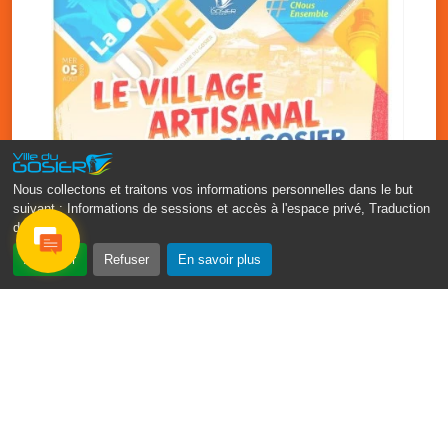
Nous collectons et traitons vos informations personnelles dans le but
suivant :
Informations de sessions et accès à l'espace privé, Traduction
des pages
.
‹
›
Accepter
Refuser
En savoir plus
Vakans O Gozyé : le village
artisanal du Gosier
5 août
PDF - 1.2 Mio