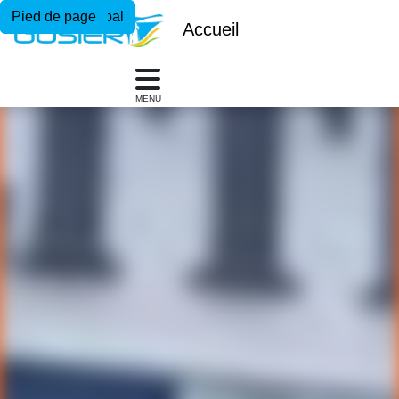
Menu principal
Contenu principal
Pied de page
Accueil
MENU