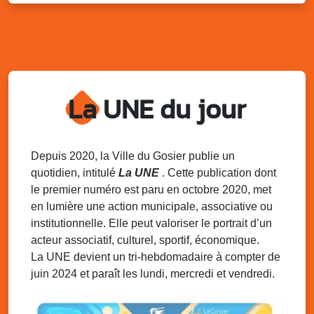
Sam. 9 août 2025
11h00 - 23h00
Village du quartier n°3 à Saint-Félix
Terrain de football de Saint-Felix, le Gosier
Du 9 au 10 août 2025
20h00 - 00h00
Kout Tanbou – “Sonjé Bewten”
La UNE du jour
PMU de Saint-Felix
Dim. 10 août 2025
12h30 - 17h00
Grillade party des Amis de Saint-Félix
Espace Gros Morne, Gosier
Depuis 2020, la Ville du Gosier publie un
quotidien, intitulé
La UNE
. Cette publication dont
Lun. 11 août 2025
15h00 - 18h00
le premier numéro est paru en octobre 2020, met
Distributions de packs / bonbonnes d’eau
en lumière une action municipale, associative ou
sur 2 sites
institutionnelle. Elle peut valoriser le portrait d’un
Palais des Sports et de la Culture, Bas du Fort et école
acteur associatif, culturel, sportif, économique.
Klébert Moinet, Mare-Gaillard, Le Gosier
La UNE devient un tri-hebdomadaire à compter de
juin 2024 et paraît les lundi, mercredi et vendredi.