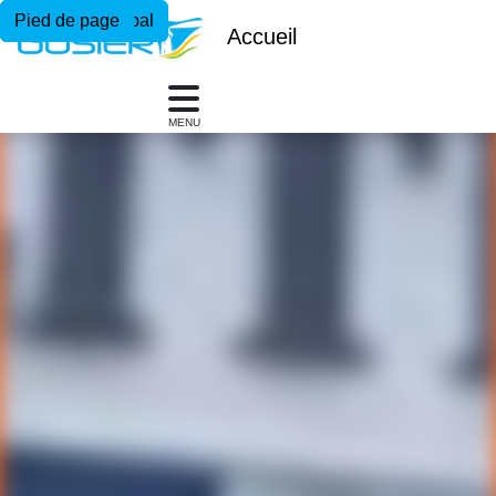
Menu principal
Contenu principal
Pied de page
Accueil
MENU