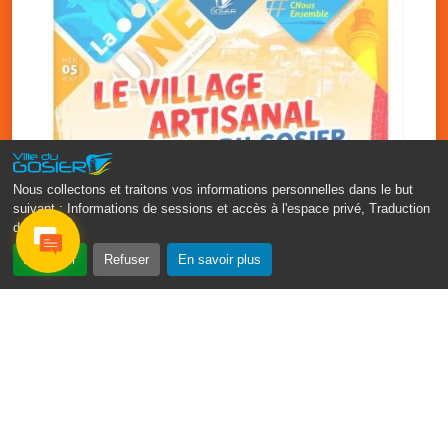
Nous collectons et traitons vos informations personnelles dans le but
suivant :
Informations de sessions et accès à l'espace privé, Traduction
des pages
.
‹
›
Accepter
Refuser
En savoir plus
Vakans O Gozyé : le village
artisanal du Gosier
5 août
PDF - 1.2 Mio