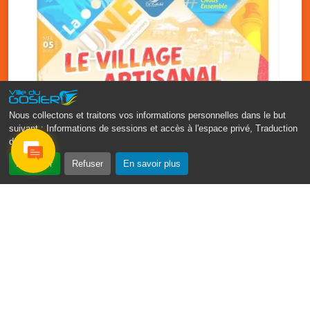
Nous collectons et traitons vos informations personnelles dans le but
suivant :
Informations de sessions et accès à l'espace privé, Traduction
des pages
.
‹
›
Accepter
Refuser
En savoir plus
Vakans O Gozyé : le village
artisanal du Gosier
5 août
PDF - 1.2 Mio