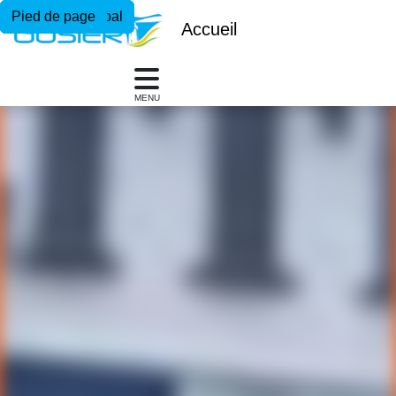
Menu principal
Contenu principal
Pied de page
Accueil
MENU