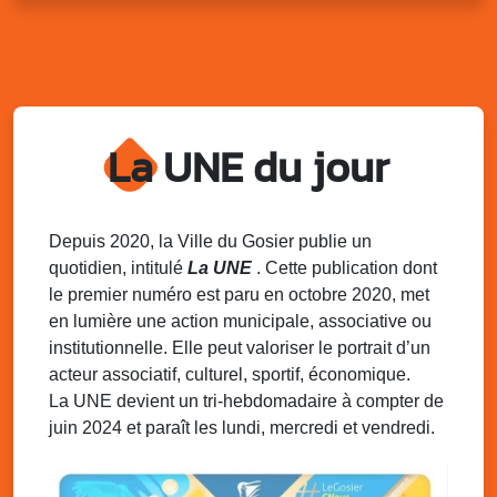
Kout Tanbou – “Sonjé Bewten”
PMU de Saint-Felix
Dim. 10 août 2025
12h30 - 17h00
Grillade party des Amis de Saint-Félix
Espace Gros Morne, Gosier
La UNE du jour
Lun. 11 août 2025
15h00 - 18h00
Distributions de packs / bonbonnes d’eau
sur 2 sites
Palais des Sports et de la Culture, Bas du Fort et école
Depuis 2020, la Ville du Gosier publie un
Klébert Moinet, Mare-Gaillard, Le Gosier
quotidien, intitulé
La UNE
. Cette publication dont
le premier numéro est paru en octobre 2020, met
Lun. 11 août 2025
18h30 - 21h30
en lumière une action municipale, associative ou
Datcha Summer Sport : Beach soccer
institutionnelle. Elle peut valoriser le portrait d’un
Plage de la Datcha, bourg du Gosier
acteur associatif, culturel, sportif, économique.
La UNE devient un tri-hebdomadaire à compter de
juin 2024 et paraît les lundi, mercredi et vendredi.