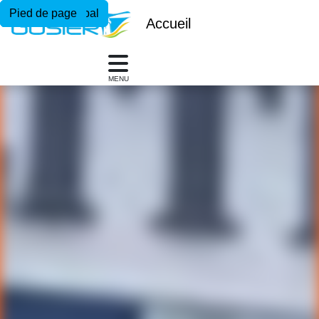
Menu principal
Contenu principal
Pied de page
Accueil
MENU