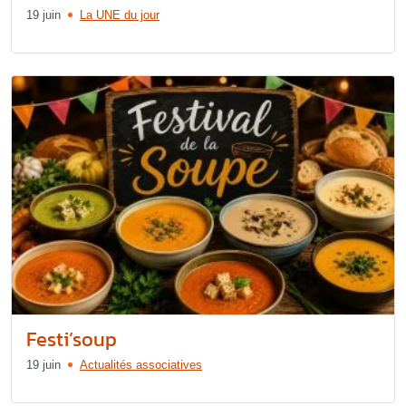
19 juin
La UNE du jour
Festi’soup
19 juin
Actualités associatives