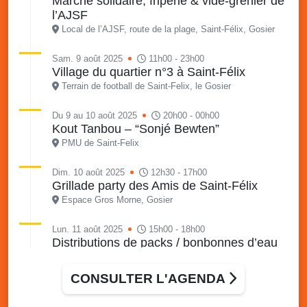
Marché solidaire, friperie & vide-grenier de
l’AJSF
Local de l’AJSF, route de la plage, Saint-Félix, Gosier
Sam. 9 août 2025
11h00 - 23h00
Village du quartier n°3 à Saint-Félix
Terrain de football de Saint-Felix, le Gosier
Du 9 au 10 août 2025
20h00 - 00h00
Kout Tanbou – “Sonjé Bewten”
PMU de Saint-Felix
Dim. 10 août 2025
12h30 - 17h00
Grillade party des Amis de Saint-Félix
Espace Gros Morne, Gosier
Lun. 11 août 2025
15h00 - 18h00
Distributions de packs / bonbonnes d’eau
sur 2 sites
Palais des Sports et de la Culture, Bas du Fort et école
CONSULTER L'AGENDA
Klébert Moinet, Mare-Gaillard, Le Gosier