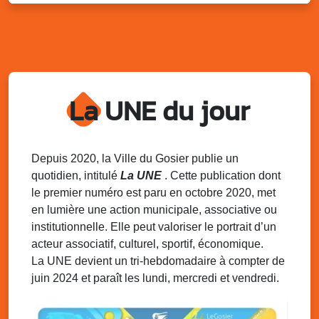
Lun. 11 août 2025
18h30 - 21h30
Datcha Summer Sport : Beach soccer
Plage de la Datcha, bourg du Gosier
Mar. 12 août 2025
07h00 - 10h00
Opération coup de poing “Clean ton
quartier !”
La UNE du jour
Mares de Diavet et de Diagnio au Gosier
Mar. 12 août 2025
09h00 - 11h00
Boost ton mood ! Ateliers de sensibilisation
Depuis 2020, la Ville du Gosier publie un
à la santé mentale à la prévention des
quotidien, intitulé
La UNE
. Cette publication dont
addictions
le premier numéro est paru en octobre 2020, met
Médiathèque Raoul Georges Nicolo, Bd Amédée Clara,
en lumière une action municipale, associative ou
Le Gosier
institutionnelle. Elle peut valoriser le portrait d’un
Mar. 12 août 2025
09h00 - 11h00
acteur associatif, culturel, sportif, économique.
Séance du Conseil municipal du 12 août
La UNE devient un tri-hebdomadaire à compter de
2025 9h
juin 2024 et paraît les lundi, mercredi et vendredi.
Salle du conseil, mairie du Gosier