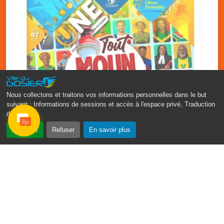
Nous collectons et traitons vos informations personnelles dans le but
suivant :
Informations de sessions et accès à l'espace privé, Traduction
des pages
.
‹
›
Accepter
Refuser
En savoir plus
Fête patronale du Gosier : Tout
moun sé moun
7 août
PDF - 1.7 Mio