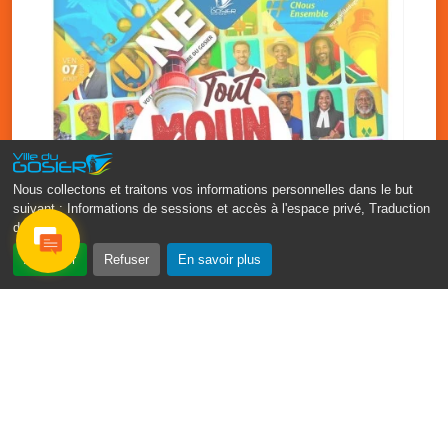
Nous collectons et traitons vos informations personnelles dans le but
suivant :
Informations de sessions et accès à l'espace privé, Traduction
des pages
.
‹
›
Accepter
Refuser
En savoir plus
Fête patronale du Gosier : Tout
moun sé moun
7 août
PDF - 1.7 Mio