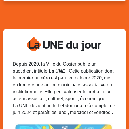
Kout Tanbou – “Sonjé Bewten”
PMU de Saint-Felix
Dim. 10 août 2025
12h30 - 17h00
Grillade party des Amis de Saint-Félix
Espace Gros Morne, Gosier
La UNE du jour
Lun. 11 août 2025
15h00 - 18h00
Distributions de packs / bonbonnes d’eau
sur 2 sites
Palais des Sports et de la Culture, Bas du Fort et école
Depuis 2020, la Ville du Gosier publie un
Klébert Moinet, Mare-Gaillard, Le Gosier
quotidien, intitulé
La UNE
. Cette publication dont
le premier numéro est paru en octobre 2020, met
Lun. 11 août 2025
18h30 - 21h30
en lumière une action municipale, associative ou
Datcha Summer Sport : Beach soccer
institutionnelle. Elle peut valoriser le portrait d’un
Plage de la Datcha, bourg du Gosier
acteur associatif, culturel, sportif, économique.
La UNE devient un tri-hebdomadaire à compter de
juin 2024 et paraît les lundi, mercredi et vendredi.