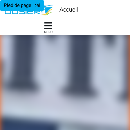
Menu principal
Contenu principal
Pied de page
Accueil
MENU