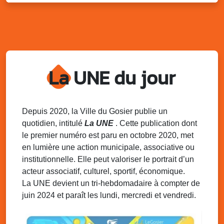
Lun. 11 août 2025
18h30 - 21h30
Datcha Summer Sport : Beach soccer
Plage de la Datcha, bourg du Gosier
Mar. 12 août 2025
07h00 - 10h00
Opération coup de poing “Clean ton
quartier !”
La UNE du jour
Mares de Diavet et de Diagnio au Gosier
Mar. 12 août 2025
09h00 - 11h00
Boost ton mood ! Ateliers de sensibilisation
Depuis 2020, la Ville du Gosier publie un
à la santé mentale à la prévention des
quotidien, intitulé
La UNE
. Cette publication dont
addictions
le premier numéro est paru en octobre 2020, met
Médiathèque Raoul Georges Nicolo, Bd Amédée Clara,
en lumière une action municipale, associative ou
Le Gosier
institutionnelle. Elle peut valoriser le portrait d’un
Mar. 12 août 2025
09h00 - 11h00
acteur associatif, culturel, sportif, économique.
Séance du Conseil municipal du 12 août
La UNE devient un tri-hebdomadaire à compter de
2025 9h
juin 2024 et paraît les lundi, mercredi et vendredi.
Salle du conseil, mairie du Gosier