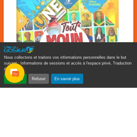
Nous collectons et traitons vos informations personnelles dans le but
suivant :
Informations de sessions et accès à l'espace privé, Traduction
des pages
.
‹
›
Accepter
Refuser
En savoir plus
Fête patronale du Gosier : Tout
moun sé moun
7 août
PDF - 1.7 Mio