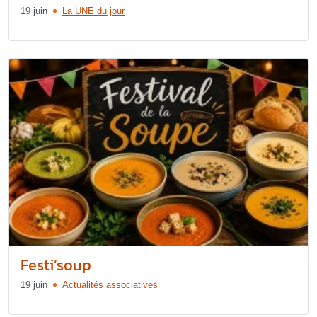
19 juin
La UNE du jour
Festi’soup
19 juin
Actualités associatives