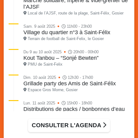
Marché solidaire, friperie & vide-grenier de
l’AJSF
Local de l’AJSF, route de la plage, Saint-Félix, Gosier
Sam. 9 août 2025
11h00 - 23h00
Village du quartier n°3 à Saint-Félix
Terrain de football de Saint-Felix, le Gosier
Du 9 au 10 août 2025
20h00 - 00h00
Kout Tanbou – “Sonjé Bewten”
PMU de Saint-Felix
Dim. 10 août 2025
12h30 - 17h00
Grillade party des Amis de Saint-Félix
Espace Gros Morne, Gosier
Lun. 11 août 2025
15h00 - 18h00
Distributions de packs / bonbonnes d’eau
sur 2 sites
Palais des Sports et de la Culture, Bas du Fort et école
CONSULTER L'AGENDA
Klébert Moinet, Mare-Gaillard, Le Gosier