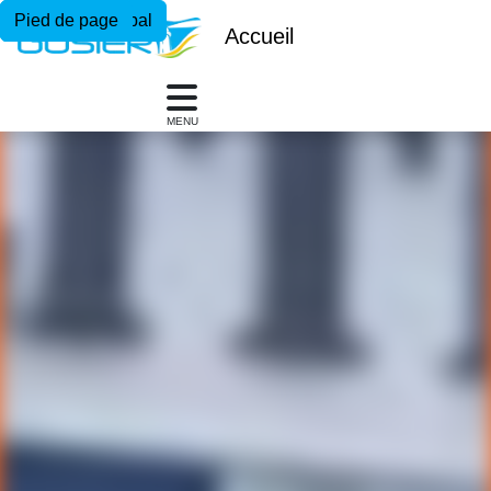
Menu principal
Contenu principal
Pied de page
Accueil
MENU