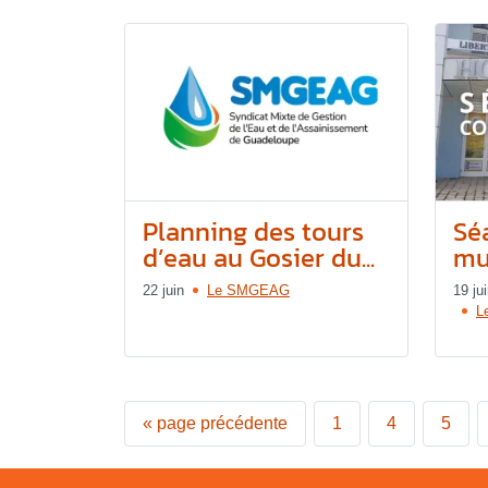
Planning des tours
Sé
d’eau au Gosier du...
mun
22 juin
Le SMGEAG
19 ju
L
«
page précédente
1
4
5