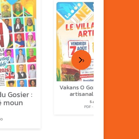
›
Vakans O Gozyé : le village
u Gosier :
artisanal du Gosier
é moun
5 août
PDF - 1.2 Mio
io