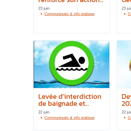
23 juin
23 ju
Communiqués & info pratique
C
Levée d’interdiction
De
de baignade et...
20
22 juin
22 ju
Communiqués & info pratique
C