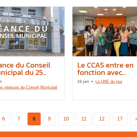
ance du Conseil
Le CCAS entre en
icipal du 25...
fonction avec...
in
19 juin
La UNE du jour
es séances du Conseil Municipal
6
7
8
9
10
11
12
17