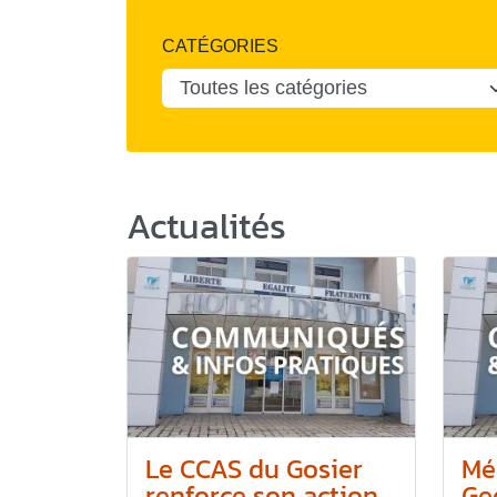
CATÉGORIES
Actualités
Le CCAS du Gosier
Mé
renforce son action...
Geo