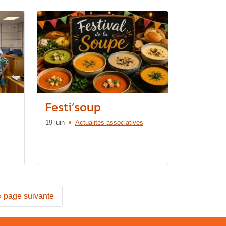
Festi’soup
19 juin
Actualités associatives
»
page suivante