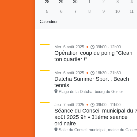
28
29
30
1
2
3
4
5
6
7
8
9
10
11
Calendrier
Mer. 6 août 2025
09h00 - 12h00
Opération coup de poing “Clean
ton quartier !”
Re
Vaka
du sa
Mer. 6 août 2025
18h30 - 21h30
en li
Datcha Summer Sport : Beach
Vakans o Gozyé : Gosier
quar
tennis
Lanta
Plage de la Datcha, bourg du Gosier
24 juillet
Jeu. 7 août 2025
09h00 - 11h00
PDF - 1.6 Mio
Séance du Conseil municipal du 
août 2025 9h • 31ème séance
ordinaire
Salle du Conseil municipal, mairie du Gosier