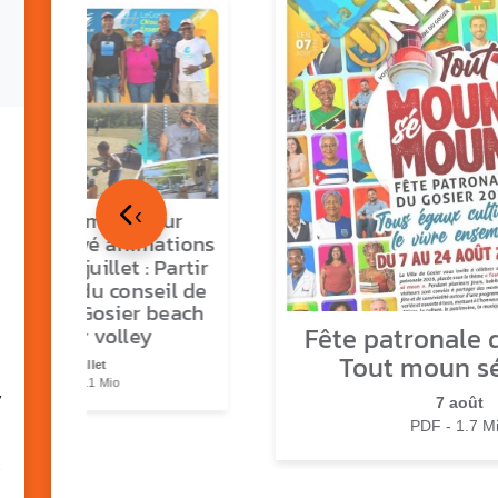
‹
tour en images sur
ns O Gozyé animations
medi 18 juillet : Partir
vre, fête du conseil de
tier n°3, Gosier beach
Fête patronale d
summer volley
Tout moun s
23 juillet
PDF - 5.1 Mio
7
7 août
PDF - 1.7 M