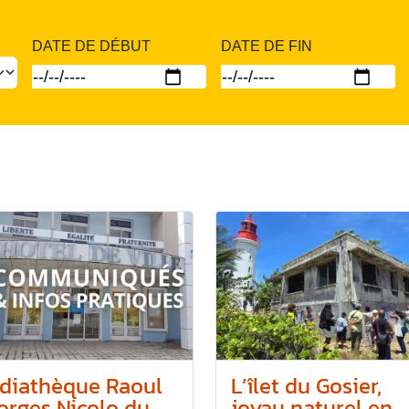
DATE DE DÉBUT
DATE DE FIN
diathèque Raoul
L’îlet du Gosier,
rges Nicolo du...
joyau naturel en...