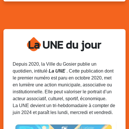
Marché solidaire, friperie & vide-grenier de
l’AJSF
Local de l’AJSF, route de la plage, Saint-Félix, Gosier
Sam. 9 août 2025
11h00 - 23h00
Village du quartier n°3 à Saint-Félix
La UNE du jour
Terrain de football de Saint-Felix, le Gosier
Du 9 au 10 août 2025
20h00 - 00h00
Kout Tanbou – “Sonjé Bewten”
PMU de Saint-Felix
Depuis 2020, la Ville du Gosier publie un
quotidien, intitulé
La UNE
. Cette publication dont
Dim. 10 août 2025
12h30 - 17h00
le premier numéro est paru en octobre 2020, met
Grillade party des Amis de Saint-Félix
en lumière une action municipale, associative ou
Espace Gros Morne, Gosier
institutionnelle. Elle peut valoriser le portrait d’un
acteur associatif, culturel, sportif, économique.
La UNE devient un tri-hebdomadaire à compter de
juin 2024 et paraît les lundi, mercredi et vendredi.