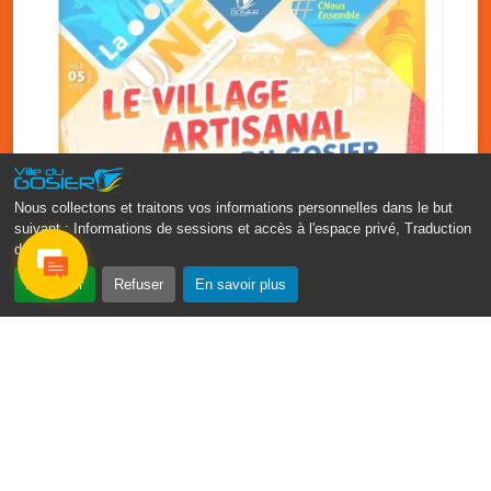
Nous collectons et traitons vos informations personnelles dans le but
suivant :
Informations de sessions et accès à l'espace privé, Traduction
des pages
.
‹
›
Accepter
Refuser
En savoir plus
Vakans O Gozyé : le village
artisanal du Gosier
5 août
PDF - 1.2 Mio