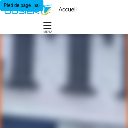
Menu principal
Contenu principal
Pied de page
Accueil
MENU