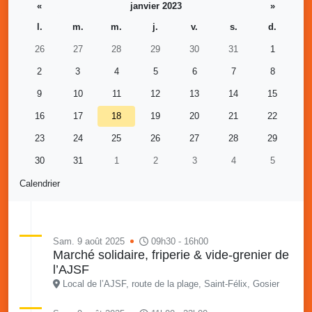
«
janvier 2023
»
l.
m.
m.
j.
v.
s.
d.
26
27
28
29
30
31
1
2
3
4
5
6
7
8
9
10
11
12
13
14
15
16
17
18
19
20
21
22
23
24
25
26
27
28
29
30
31
1
2
3
4
5
Calendrier
Sam. 9 août 2025
09h30 - 16h00
Marché solidaire, friperie & vide-grenier de
l’AJSF
Local de l’AJSF, route de la plage, Saint-Félix, Gosier