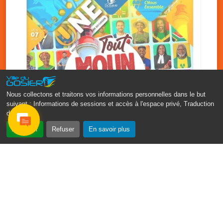
Nous collectons et traitons vos informations personnelles dans le but
suivant :
Informations de sessions et accès à l'espace privé, Traduction
des pages
.
‹
›
Accepter
Refuser
En savoir plus
Fête patronale du Gosier : Tout
moun sé moun
7 août
PDF - 1.7 Mio