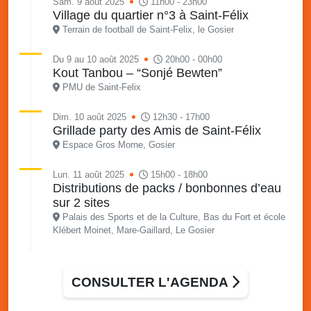
Sam. 9 août 2025
11h00 - 23h00
Village du quartier n°3 à Saint-Félix
Terrain de football de Saint-Felix, le Gosier
Du 9 au 10 août 2025
20h00 - 00h00
Kout Tanbou – “Sonjé Bewten”
PMU de Saint-Felix
Dim. 10 août 2025
12h30 - 17h00
Grillade party des Amis de Saint-Félix
Espace Gros Morne, Gosier
Lun. 11 août 2025
15h00 - 18h00
Distributions de packs / bonbonnes d’eau
sur 2 sites
Palais des Sports et de la Culture, Bas du Fort et école
Klébert Moinet, Mare-Gaillard, Le Gosier
Lun. 11 août 2025
18h30 - 21h30
Datcha Summer Sport : Beach soccer
CONSULTER L'AGENDA
Plage de la Datcha, bourg du Gosier