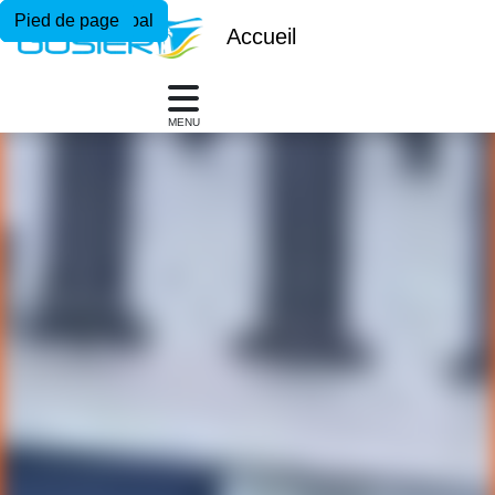
Menu principal
Contenu principal
Pied de page
Accueil
MENU