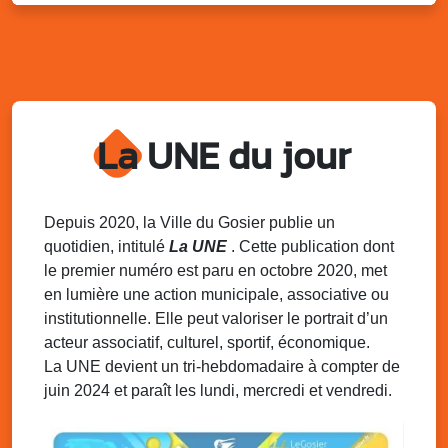
Mar. 12 août 2025
07h00 - 10h00
Opération coup de poing “Clean ton
quartier !”
Mares de Diavet et de Diagnio au Gosier
Mar. 12 août 2025
09h00 - 11h00
Boost ton mood ! Ateliers de sensibilisation
La UNE du jour
à la santé mentale à la prévention des
addictions
Médiathèque Raoul Georges Nicolo, Bd Amédée Clara,
Le Gosier
Depuis 2020, la Ville du Gosier publie un
quotidien, intitulé
La UNE
. Cette publication dont
Mar. 12 août 2025
09h00 - 11h00
le premier numéro est paru en octobre 2020, met
Séance du Conseil municipal du 12 août
en lumière une action municipale, associative ou
2025 9h
institutionnelle. Elle peut valoriser le portrait d’un
Salle du conseil, mairie du Gosier
acteur associatif, culturel, sportif, économique.
Mer. 13 août 2025
07h00 - 10h00
La UNE devient un tri-hebdomadaire à compter de
Présentation et visite du sentier oiseaux
juin 2024 et paraît les lundi, mercredi et vendredi.
"Gozyé éKolo"
Port de pêche de Saint-Félix, Le Gosier