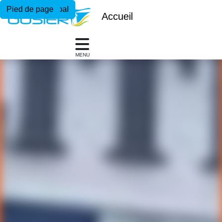
Menu principal
Contenu principal
Pied de page
Accueil
MENU