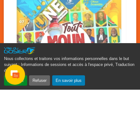
Nous collectons et traitons vos informations personnelles dans le but
suivant :
Informations de sessions et accès à l'espace privé, Traduction
des pages
.
‹
›
Accepter
Refuser
En savoir plus
Fête patronale du Gosier : Tout
moun sé moun
7 août
PDF - 1.7 Mio