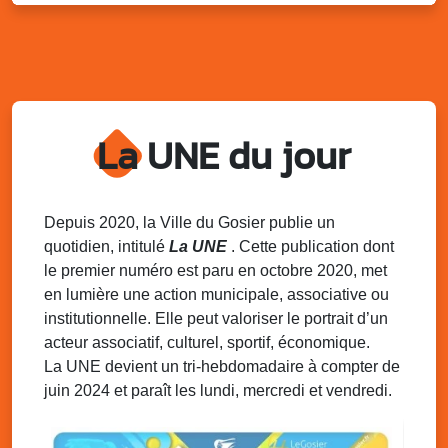
Kout Tanbou – “Sonjé Bewten”
PMU de Saint-Felix
Dim. 10 août 2025
12h30 - 17h00
Grillade party des Amis de Saint-Félix
Espace Gros Morne, Gosier
La UNE du jour
Lun. 11 août 2025
15h00 - 18h00
Distributions de packs / bonbonnes d’eau
sur 2 sites
Palais des Sports et de la Culture, Bas du Fort et école
Depuis 2020, la Ville du Gosier publie un
Klébert Moinet, Mare-Gaillard, Le Gosier
quotidien, intitulé
La UNE
. Cette publication dont
le premier numéro est paru en octobre 2020, met
Lun. 11 août 2025
18h30 - 21h30
en lumière une action municipale, associative ou
Datcha Summer Sport : Beach soccer
institutionnelle. Elle peut valoriser le portrait d’un
Plage de la Datcha, bourg du Gosier
acteur associatif, culturel, sportif, économique.
La UNE devient un tri-hebdomadaire à compter de
juin 2024 et paraît les lundi, mercredi et vendredi.