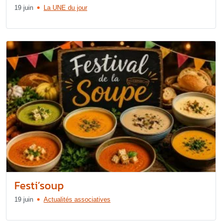
19 juin
La UNE du jour
Festi’soup
19 juin
Actualités associatives