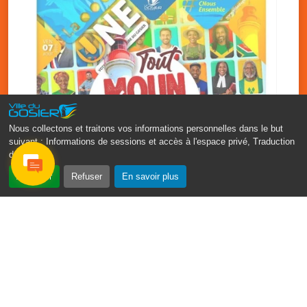
Nous collectons et traitons vos informations personnelles dans le but
suivant :
Informations de sessions et accès à l'espace privé, Traduction
des pages
.
‹
›
Accepter
Refuser
En savoir plus
Fête patronale du Gosier : Tout
moun sé moun
7 août
PDF - 1.7 Mio