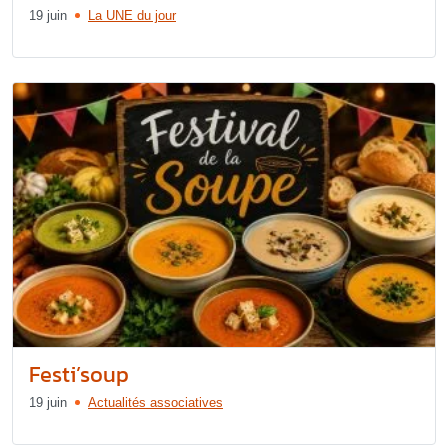
19 juin
La UNE du jour
Festi’soup
19 juin
Actualités associatives