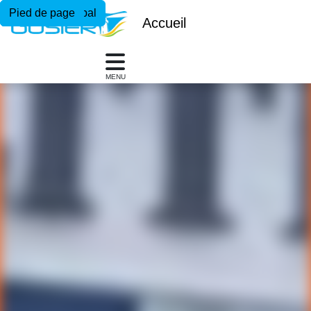
Menu principal
Contenu principal
Pied de page
Accueil
MENU