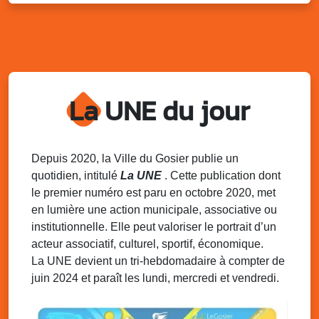
Kout Tanbou – “Sonjé Bewten”
PMU de Saint-Felix
Dim. 10 août 2025
12h30 - 17h00
Grillade party des Amis de Saint-Félix
Espace Gros Morne, Gosier
La UNE du jour
Lun. 11 août 2025
15h00 - 18h00
Distributions de packs / bonbonnes d’eau
sur 2 sites
Palais des Sports et de la Culture, Bas du Fort et école
Depuis 2020, la Ville du Gosier publie un
Klébert Moinet, Mare-Gaillard, Le Gosier
quotidien, intitulé
La UNE
. Cette publication dont
le premier numéro est paru en octobre 2020, met
Lun. 11 août 2025
18h30 - 21h30
en lumière une action municipale, associative ou
Datcha Summer Sport : Beach soccer
institutionnelle. Elle peut valoriser le portrait d’un
Plage de la Datcha, bourg du Gosier
acteur associatif, culturel, sportif, économique.
La UNE devient un tri-hebdomadaire à compter de
juin 2024 et paraît les lundi, mercredi et vendredi.