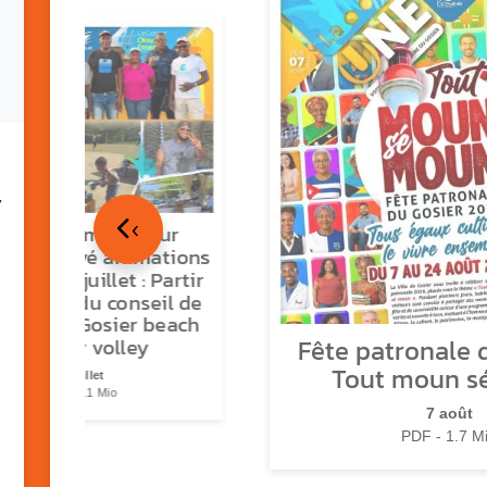
7
‹
tour en images sur
ns O Gozyé animations
medi 18 juillet : Partir
vre, fête du conseil de
tier n°3, Gosier beach
Fête patronale d
summer volley
Tout moun s
23 juillet
PDF - 5.1 Mio
7 août
PDF - 1.7 M