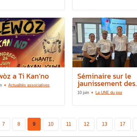
wòz a Ti Kan’no
Séminaire sur le
jaunissement des..
in
Actualités associatives
10 juin
La UNE du jour
7
8
9
10
11
12
13
17