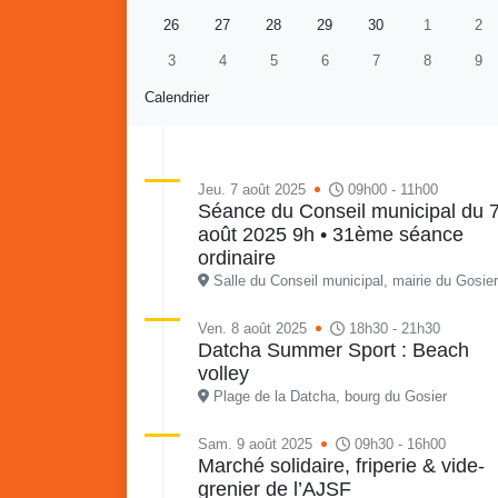
26
27
28
29
30
1
2
3
4
5
6
7
8
9
Calendrier
Jeu. 7 août 2025
09h00 - 11h00
Séance du Conseil municipal du 
août 2025 9h • 31ème séance
Re
Vaka
ordinaire
du sa
Salle du Conseil municipal, mairie du Gosier
en li
Vakans o Gozyé : Gosier
quar
Ven. 8 août 2025
18h30 - 21h30
Datcha Summer Sport : Beach
Lanta
volley
24 juillet
Plage de la Datcha, bourg du Gosier
PDF - 1.6 Mio
Sam. 9 août 2025
09h30 - 16h00
Marché solidaire, friperie & vide-
grenier de l’AJSF