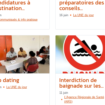
ndidatures à
préparatoires des
tination...
conseils...
in
16 juin
La UNE du jour
ommuniqués & info pratique
b dating
Interdiction de
baignade sur les...
in
La UNE du jour
11 juin
L’Agence Régionale de Santé
(ARS)