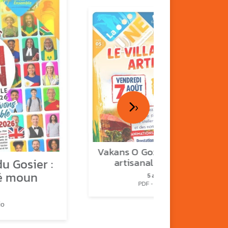
›
Vakans O Gozyé : le village
u Gosier :
artisanal du Gosier
é moun
5 août
PDF - 1.2 Mio
io