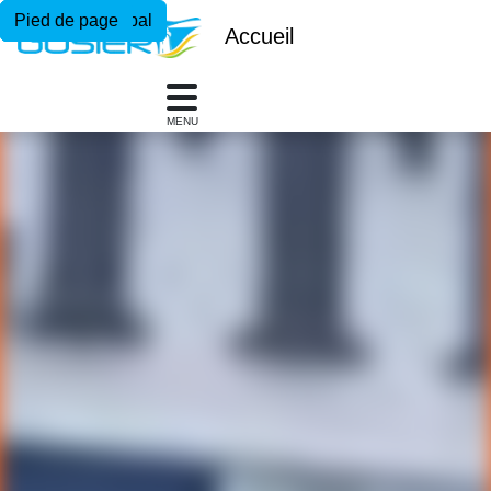
Menu principal
Contenu principal
Pied de page
Accueil
MENU