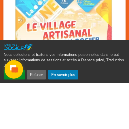
Nous collectons et traitons vos informations personnelles dans le but
suivant :
Informations de sessions et accès à l'espace privé, Traduction
des pages
.
‹
›
Accepter
Refuser
En savoir plus
Vakans O Gozyé : le village
artisanal du Gosier
5 août
PDF - 1.2 Mio