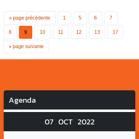
«
page précédente
1
5
6
7
8
9
10
11
12
13
17
»
page suivante
Agenda
07
OCT
2022