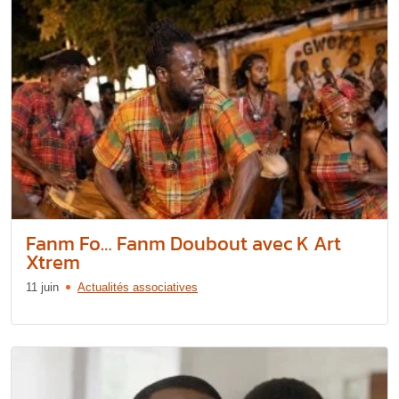
Fanm Fo… Fanm Doubout avec K Art
Xtrem
11 juin
Actualités associatives