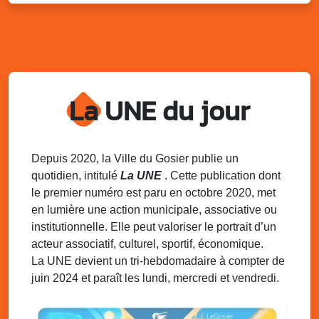
Sam. 9 août 2025
11h00 - 23h00
Village du quartier n°3 à Saint-Félix
Terrain de football de Saint-Felix, le Gosier
Du 9 au 10 août 2025
20h00 - 00h00
Kout Tanbou – “Sonjé Bewten”
La UNE du jour
PMU de Saint-Felix
Dim. 10 août 2025
12h30 - 17h00
Grillade party des Amis de Saint-Félix
Espace Gros Morne, Gosier
Depuis 2020, la Ville du Gosier publie un
quotidien, intitulé
La UNE
. Cette publication dont
Lun. 11 août 2025
15h00 - 18h00
le premier numéro est paru en octobre 2020, met
Distributions de packs / bonbonnes d’eau
en lumière une action municipale, associative ou
sur 2 sites
institutionnelle. Elle peut valoriser le portrait d’un
Palais des Sports et de la Culture, Bas du Fort et école
acteur associatif, culturel, sportif, économique.
Klébert Moinet, Mare-Gaillard, Le Gosier
La UNE devient un tri-hebdomadaire à compter de
juin 2024 et paraît les lundi, mercredi et vendredi.