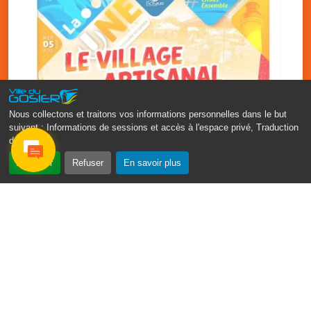
Nous collectons et traitons vos informations personnelles dans le but
suivant :
Informations de sessions et accès à l'espace privé, Traduction
des pages
.
‹
›
Accepter
Refuser
En savoir plus
Vakans O Gozyé : le village
artisanal du Gosier
5 août
PDF - 1.2 Mio