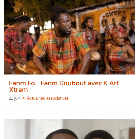
Fanm Fo… Fanm Doubout avec K Art
Xtrem
11 juin
Actualités associatives