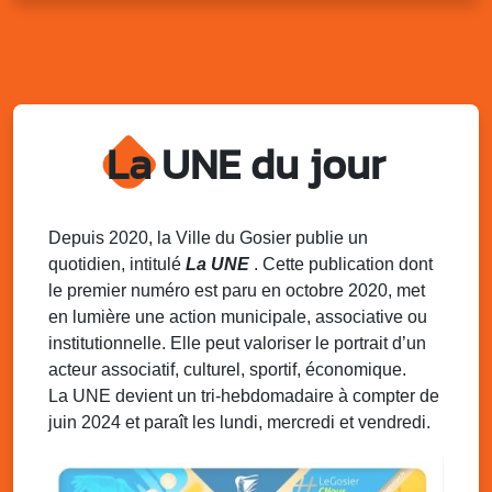
Sam. 9 août 2025
11h00 - 23h00
Village du quartier n°3 à Saint-Félix
Terrain de football de Saint-Felix, le Gosier
Du 9 au 10 août 2025
20h00 - 00h00
Kout Tanbou – “Sonjé Bewten”
La UNE du jour
PMU de Saint-Felix
Dim. 10 août 2025
12h30 - 17h00
Grillade party des Amis de Saint-Félix
Espace Gros Morne, Gosier
Depuis 2020, la Ville du Gosier publie un
quotidien, intitulé
La UNE
. Cette publication dont
Lun. 11 août 2025
15h00 - 18h00
le premier numéro est paru en octobre 2020, met
Distributions de packs / bonbonnes d’eau
en lumière une action municipale, associative ou
sur 2 sites
institutionnelle. Elle peut valoriser le portrait d’un
Palais des Sports et de la Culture, Bas du Fort et école
acteur associatif, culturel, sportif, économique.
Klébert Moinet, Mare-Gaillard, Le Gosier
La UNE devient un tri-hebdomadaire à compter de
juin 2024 et paraît les lundi, mercredi et vendredi.