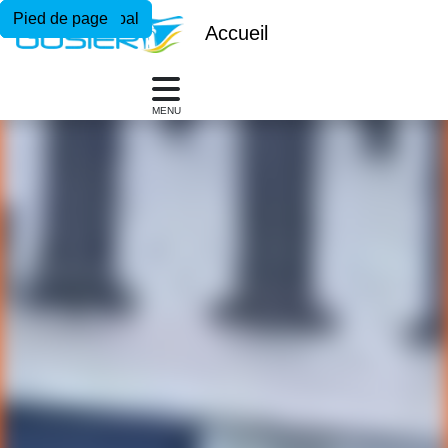
Menu principal
Contenu principal
Pied de page
Accueil
MENU