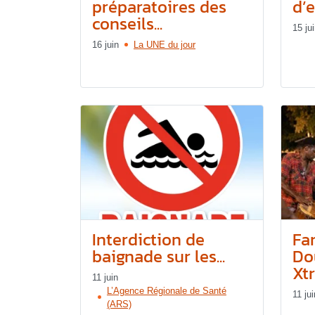
préparatoires des
d’e
conseils...
15 ju
16 juin
La UNE du jour
Interdiction de
Fa
baignade sur les...
Do
Xt
11 juin
L’Agence Régionale de Santé
11 jui
(ARS)