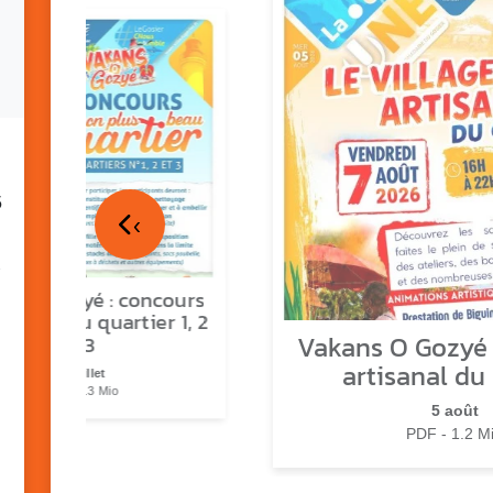
5
‹
ns o Gozyé : concours
lus beau quartier 1, 2
Vakans O Gozyé :
& 3
artisanal du
17 juillet
PDF - 1.3 Mio
5 août
PDF - 1.2 M