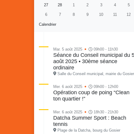
27
28
1
2
3
4
5
6
7
8
9
10
11
12
Calendrier
Mar. 5 août 2025
09h00 - 11h30
Séance du Conseil municipal du 
août 2025 • 30ème séance
Retour en images sur
Vakans O Gozyé animations
ordinaire
du samedi 18 juillet : Partir
Salle du Conseil municipal, mairie du Gosier
en livre, fête du conseil de
Vaka
quartier n°3, Gosier beach
mon p
Mer. 6 août 2025
09h00 - 12h00
Opération coup de poing “Clean
summer volley
ton quartier !”
23 juillet
PDF - 5.1 Mio
Mer. 6 août 2025
18h30 - 21h30
Datcha Summer Sport : Beach
tennis
Plage de la Datcha, bourg du Gosier