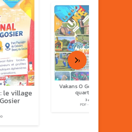
›
Vakans O Gozyé : fête de
 le village
quartier n°2
 Gosier
3 août
PDF - 2.3 Mio
io