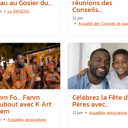
au au Gosier du...
réunions des
Conseils...
in
Le SMGEAG
12 juin
Actualité des Conseils de quar
nm Fo… Fanm
Célébrez la Fête 
ubout avec K Art
Pères avec...
rem
11 juin
Actualités associatives
n
Actualités associatives