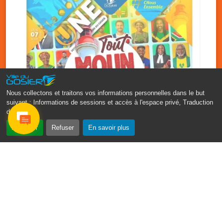
Nous collectons et traitons vos informations personnelles dans le but
suivant :
Informations de sessions et accès à l'espace privé, Traduction
des pages
.
‹
›
Accepter
Refuser
En savoir plus
Fête patronale du Gosier : Tout
moun sé moun
7 août
PDF - 1.7 Mio