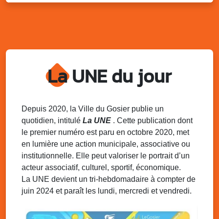
Distributions de packs / bonbonnes d’eau
sur 2 sites
Palais des Sports et de la Culture, Bas du Fort et école
Klébert Moinet, Mare-Gaillard, Le Gosier
Lun. 11 août 2025
18h30 - 21h30
Datcha Summer Sport : Beach soccer
La UNE du jour
Plage de la Datcha, bourg du Gosier
Mar. 12 août 2025
07h00 - 10h00
Opération coup de poing “Clean ton
Depuis 2020, la Ville du Gosier publie un
quartier !”
quotidien, intitulé
La UNE
. Cette publication dont
Mares de Diavet et de Diagnio au Gosier
le premier numéro est paru en octobre 2020, met
en lumière une action municipale, associative ou
Mar. 12 août 2025
09h00 - 11h00
institutionnelle. Elle peut valoriser le portrait d’un
Boost ton mood ! Ateliers de sensibilisation
à la santé mentale à la prévention des
acteur associatif, culturel, sportif, économique.
addictions
La UNE devient un tri-hebdomadaire à compter de
Médiathèque Raoul Georges Nicolo, Bd Amédée Clara,
juin 2024 et paraît les lundi, mercredi et vendredi.
Le Gosier