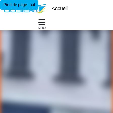
Menu principal
Contenu principal
Pied de page
Accueil
MENU