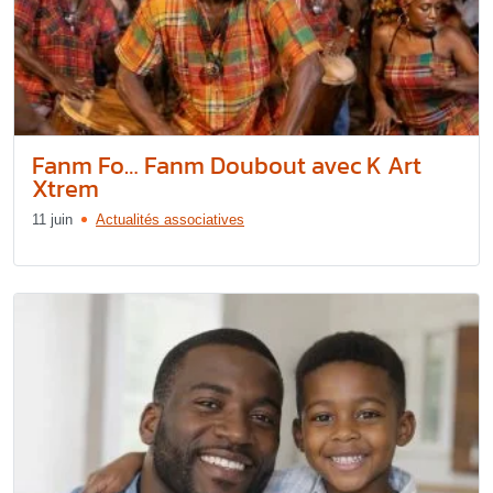
Fanm Fo… Fanm Doubout avec K Art
Xtrem
11 juin
Actualités associatives