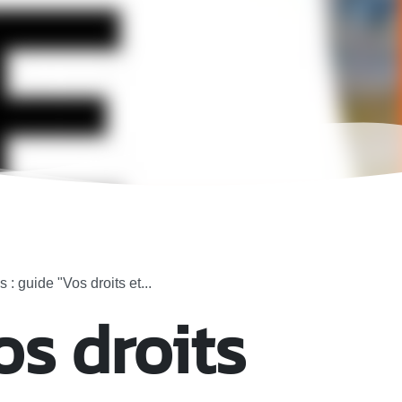
 : guide "Vos droits et...
os droits