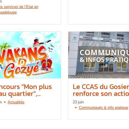
in
es services de l’Etat en
uadeloupe
ncours "Mon plus
Le CCAS du Gosie
u quartier",...
renforce son action
in
Actualités
23 juin
Communiqués & info pratique