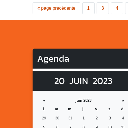
«
page précédente
1
3
4
Agenda
20
JUIN
2023
«
juin 2023
»
l.
m.
m.
j.
v.
s.
d.
29
30
31
1
2
3
4
5
6
7
8
9
10
11