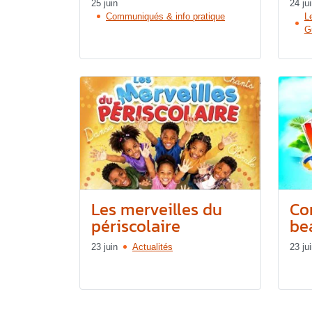
25 juin
24 ju
Communiqués & info pratique
L
G
Les merveilles du
Co
périscolaire
bea
23 juin
Actualités
23 ju