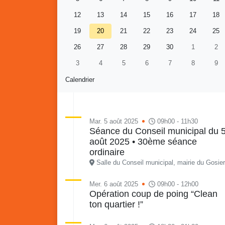
12
13
14
15
16
17
18
19
20
21
22
23
24
25
26
27
28
29
30
1
2
3
4
5
6
7
8
9
Calendrier
Mar. 5 août 2025
09h00 - 11h30
Séance du Conseil municipal du 
août 2025 • 30ème séance
Retour en images sur
Vakans O Gozyé animations
ordinaire
du samedi 18 juillet : Partir
Salle du Conseil municipal, mairie du Gosier
en livre, fête du conseil de
Vaka
quartier n°3, Gosier beach
mon p
Mer. 6 août 2025
09h00 - 12h00
Opération coup de poing “Clean
summer volley
ton quartier !”
23 juillet
PDF - 5.1 Mio