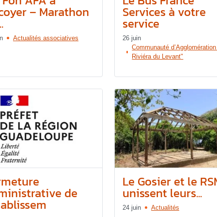
 Fon AFA à
Le Bus France
coyer – Marathon
Services à votre
.
service
in
Actualités associatives
26 juin
Communauté d’Agglomération
Riviéra du Levant"
rmeture
Le Gosier et le R
ministrative de
unissent leurs...
tablissem
24 juin
Actualités