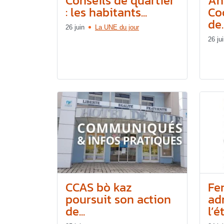
Conseils de quartier
An
: les habitants...
Co
de..
26 juin
La UNE du jour
26 ju
CCAS bò kaz
Fe
poursuit son action
ad
de...
l’é