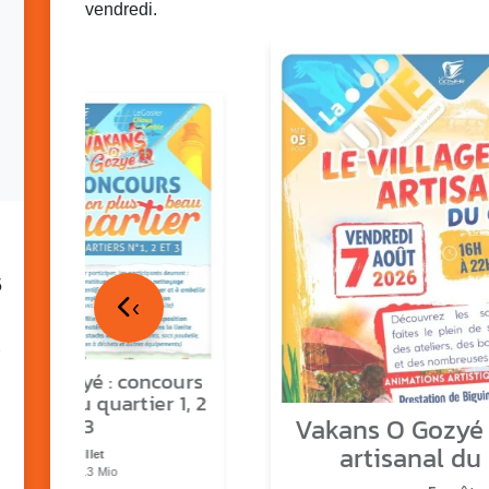
vendredi.
5
‹
ns o Gozyé : concours
lus beau quartier 1, 2
Vakans O Gozyé :
& 3
artisanal du
17 juillet
PDF - 1.3 Mio