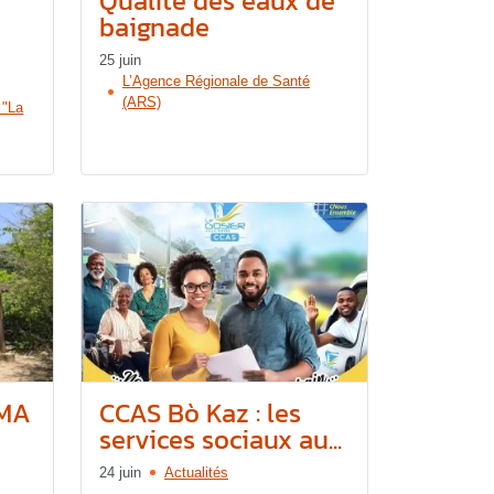
Qualité des eaux de
baignade
25 juin
L’Agence Régionale de Santé
(ARS)
 "La
SMA
CCAS Bò Kaz : les
services sociaux au...
24 juin
Actualités