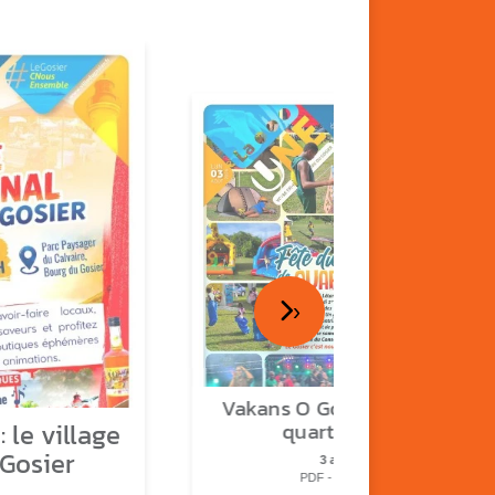
›
Vakans O Gozyé : fête de
 le village
quartier n°2
 Gosier
3 août
PDF - 2.3 Mio