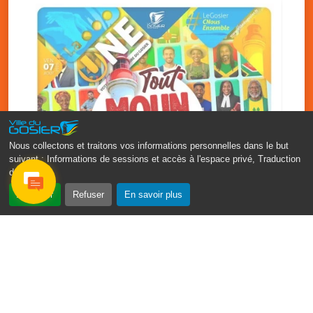
Nous collectons et traitons vos informations personnelles dans le but
suivant :
Informations de sessions et accès à l'espace privé, Traduction
des pages
.
‹
›
Accepter
Refuser
En savoir plus
Fête patronale du Gosier : Tout
moun sé moun