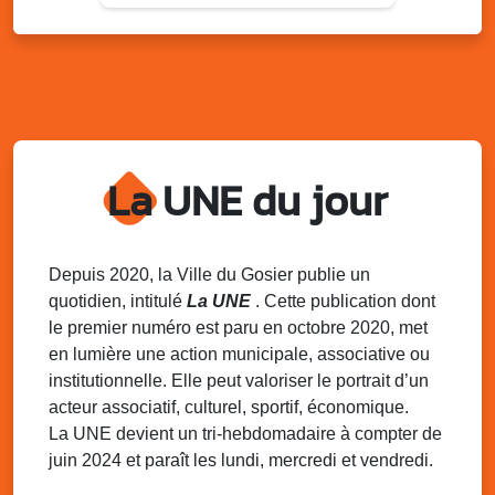
Du 9 au 10 août 2025
20h00 - 00h00
Kout Tanbou – “Sonjé Bewten”
PMU de Saint-Felix
Dim. 10 août 2025
12h30 - 17h00
Grillade party des Amis de Saint-Félix
Espace Gros Morne, Gosier
La UNE du jour
Lun. 11 août 2025
15h00 - 18h00
Distributions de packs / bonbonnes d’eau
sur 2 sites
Palais des Sports et de la Culture, Bas du Fort et école
Depuis 2020, la Ville du Gosier publie un
Klébert Moinet, Mare-Gaillard, Le Gosier
quotidien, intitulé
La UNE
. Cette publication dont
le premier numéro est paru en octobre 2020, met
Lun. 11 août 2025
18h30 - 21h30
en lumière une action municipale, associative ou
Datcha Summer Sport : Beach soccer
institutionnelle. Elle peut valoriser le portrait d’un
Plage de la Datcha, bourg du Gosier
acteur associatif, culturel, sportif, économique.
La UNE devient un tri-hebdomadaire à compter de
juin 2024 et paraît les lundi, mercredi et vendredi.