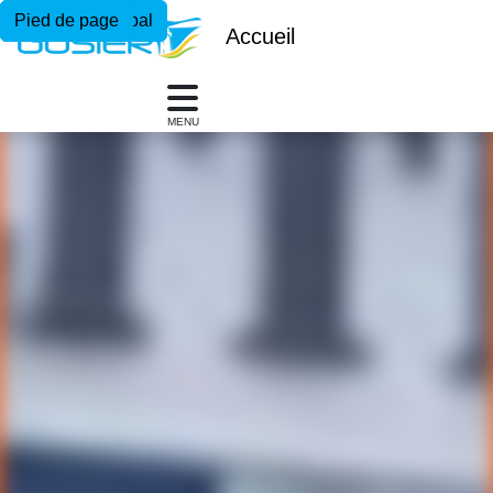
Menu principal
Contenu principal
Pied de page
Accueil
MENU