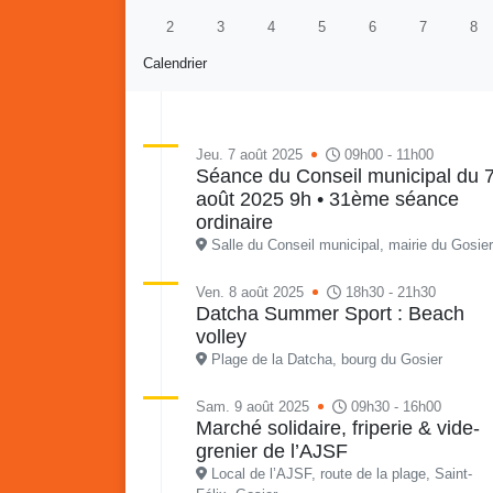
2
3
4
5
6
7
8
Calendrier
Jeu. 7 août 2025
09h00 - 11h00
Séance du Conseil municipal du 
août 2025 9h • 31ème séance
Re
Vaka
ordinaire
du sa
Salle du Conseil municipal, mairie du Gosier
en li
Vakans o Gozyé : Gosier
quar
Ven. 8 août 2025
18h30 - 21h30
Datcha Summer Sport : Beach
Lanta
volley
24 juillet
Plage de la Datcha, bourg du Gosier
PDF - 1.6 Mio
Sam. 9 août 2025
09h30 - 16h00
Marché solidaire, friperie & vide-
grenier de l’AJSF
Local de l’AJSF, route de la plage, Saint-