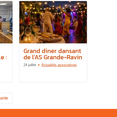
Grand diner dansant
e :
de l’AS Grande-Ravin
24 juillet
Actualités associatives
vante