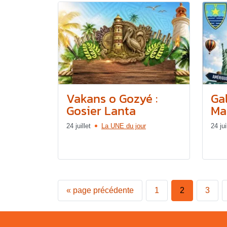
Vakans o Gozyé :
Gal
Gosier Lanta
Mar
24 juillet
La UNE du jour
24 jui
«
page précédente
1
2
3