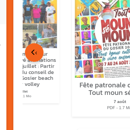
7
‹
tour en images sur
ns O Gozyé animations
medi 18 juillet : Partir
vre, fête du conseil de
tier n°3, Gosier beach
Fête patronale d
summer volley
Tout moun s
23 juillet
PDF - 5.1 Mio
7 août
PDF - 1.7 M