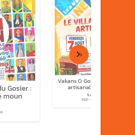
›
Vakans O Gozyé : le village
u Gosier :
artisanal du Gosier
é moun
5 août
PDF - 1.2 Mio
io