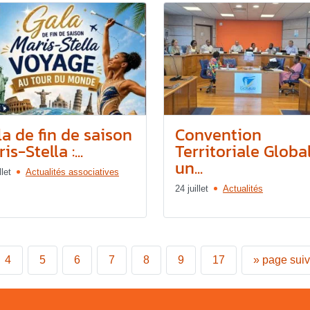
a de fin de saison
Convention
is-Stella :...
Territoriale Global
un...
llet
Actualités associatives
24 juillet
Actualités
4
5
6
7
8
9
17
»
page sui