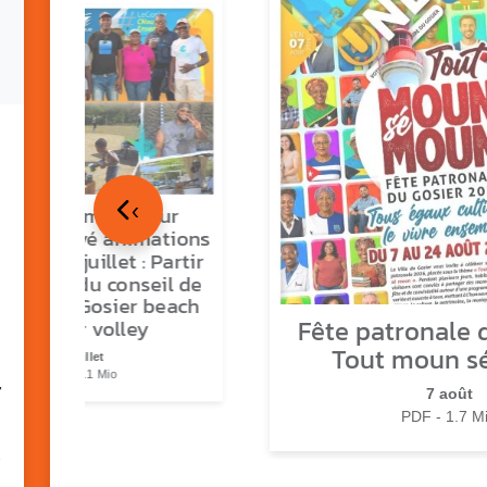
‹
tour en images sur
ns O Gozyé animations
medi 18 juillet : Partir
vre, fête du conseil de
tier n°3, Gosier beach
Fête patronale d
summer volley
Tout moun s
23 juillet
PDF - 5.1 Mio
7
7 août
PDF - 1.7 M