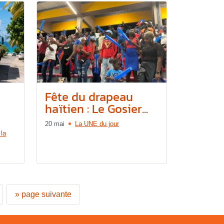
Fête du drapeau
haïtien : Le Gosier...
20 mai
La UNE du jour
 la
»
page suivante