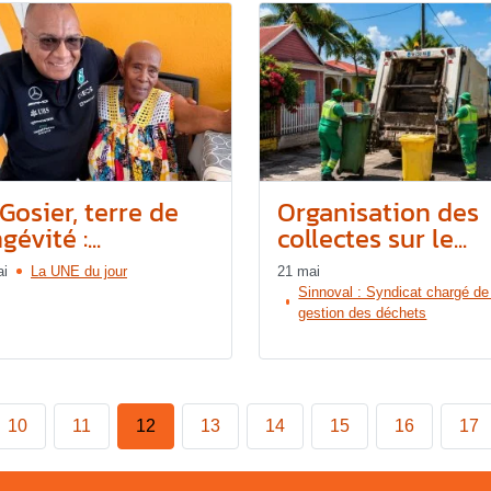
Gosier, terre de
Organisation des
gévité :...
collectes sur le...
ai
La UNE du jour
21 mai
Sinnoval : Syndicat chargé de
gestion des déchets
10
11
12
13
14
15
16
17