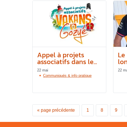
Appel à projets
Le 
associatifs dans le...
lon
22 mai
22 m
Communiqués & info pratique
«
page précédente
1
8
9