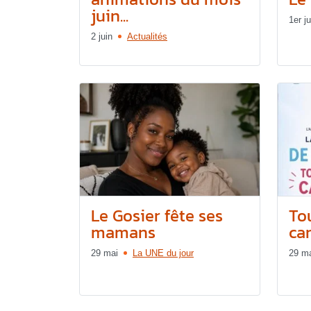
juin...
1er ju
2 juin
Actualités
Le Gosier fête ses
Tou
mamans
can
29 mai
La UNE du jour
29 m