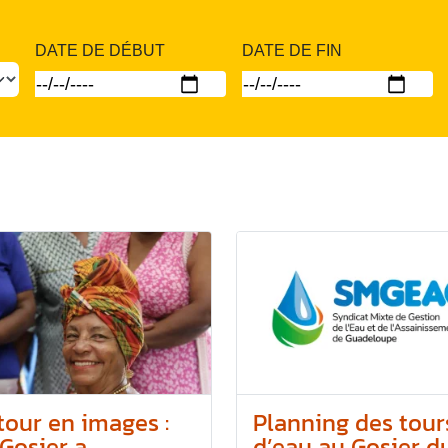
DATE DE DÉBUT
DATE DE FIN
tour en images :
Planning des tour
Gosier a...
d’eau au Gosier du.