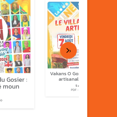
›
Vakans O Gozyé : le village
u Gosier :
artisanal du Gosier
é moun
5 août
PDF - 1.2 Mio
io