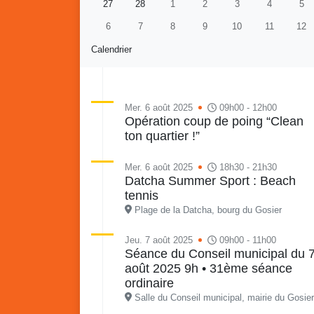
27
28
1
2
3
4
5
6
7
8
9
10
11
12
Calendrier
Mer. 6 août 2025
09h00 - 12h00
Opération coup de poing “Clean
ton quartier !”
Re
Vaka
du sa
Mer. 6 août 2025
18h30 - 21h30
en li
Datcha Summer Sport : Beach
Vakans o Gozyé : Gosier
quar
tennis
Lanta
Plage de la Datcha, bourg du Gosier
24 juillet
Jeu. 7 août 2025
09h00 - 11h00
PDF - 1.6 Mio
Séance du Conseil municipal du 
août 2025 9h • 31ème séance
ordinaire
Salle du Conseil municipal, mairie du Gosier