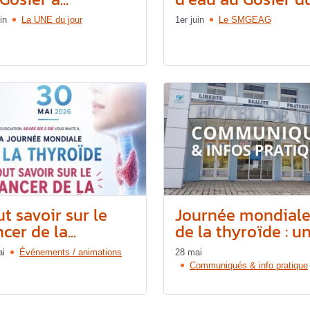
in
La UNE du jour
1er juin
Le SMGEAG
t savoir sur le
Journée mondial
cer de la...
de la thyroïde : une
ai
Événements / animations
28 mai
Communiqués & info pratique