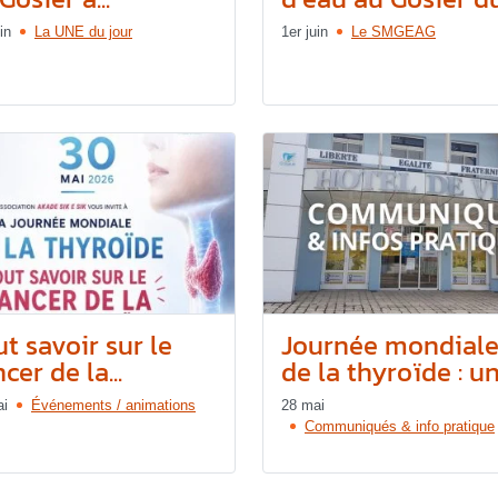
in
La UNE du jour
1er juin
Le SMGEAG
t savoir sur le
Journée mondial
cer de la...
de la thyroïde : une
ai
Événements / animations
28 mai
Communiqués & info pratique