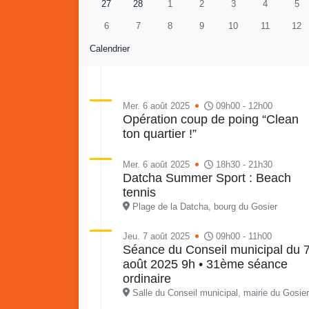
27
28
1
2
3
4
5
6
7
8
9
10
11
12
Calendrier
Mer. 6 août 2025
09h00 - 12h00
Opération coup de poing “Clean
ton quartier !”
Re
Vaka
du sa
Mer. 6 août 2025
18h30 - 21h30
en li
Datcha Summer Sport : Beach
Vakans o Gozyé : Gosier
quar
tennis
Lanta
Plage de la Datcha, bourg du Gosier
24 juillet
Jeu. 7 août 2025
09h00 - 11h00
PDF - 1.6 Mio
Séance du Conseil municipal du 
août 2025 9h • 31ème séance
ordinaire
Salle du Conseil municipal, mairie du Gosier