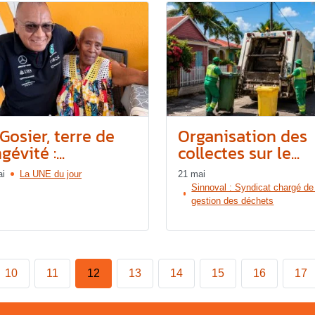
Gosier, terre de
Organisation des
gévité :...
collectes sur le...
ai
La UNE du jour
21 mai
Sinnoval : Syndicat chargé de
gestion des déchets
10
11
12
13
14
15
16
17