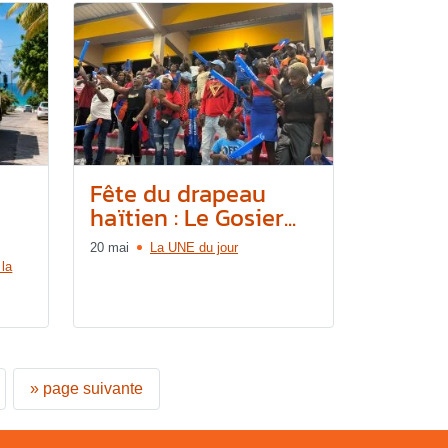
Fête du drapeau
haïtien : Le Gosier...
20 mai
La UNE du jour
 la
»
page suivante