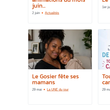
juin...
1er ju
2 juin
Actualités
Le Gosier fête ses
Tou
mamans
can
29 mai
La UNE du jour
29 m