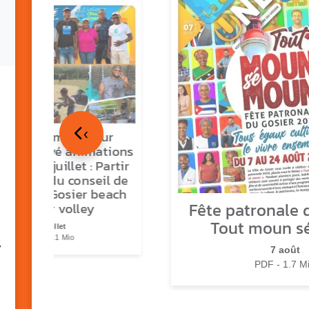
‹
tour en images sur
ns O Gozyé animations
medi 18 juillet : Partir
vre, fête du conseil de
tier n°3, Gosier beach
Fête patronale d
summer volley
Tout moun s
23 juillet
PDF - 5.1 Mio
7
7 août
PDF - 1.7 M