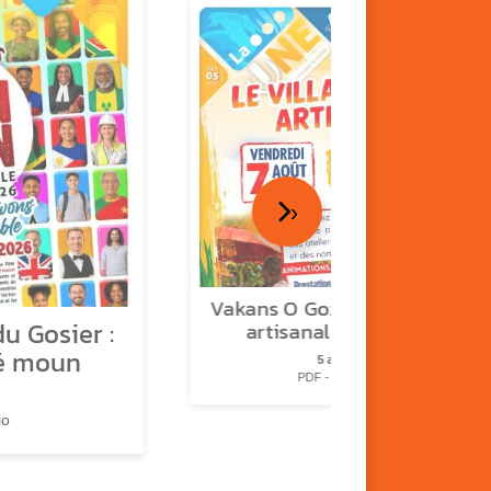
›
Vakans O Gozyé : le village
u Gosier :
artisanal du Gosier
é moun
5 août
PDF - 1.2 Mio
io