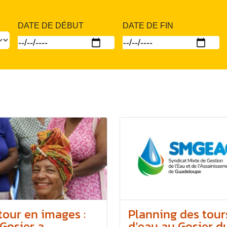
DATE DE DÉBUT
DATE DE FIN
tour en images :
Planning des tour
Gosier a...
d’eau au Gosier du.