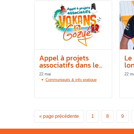
Appel à projets
Le 
associatifs dans le...
lon
22 mai
22 m
Communiqués & info pratique
«
page précédente
1
8
9